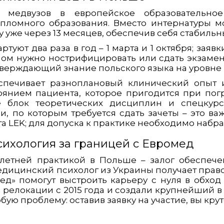
 медвузов в европейское образовательно
пломного образования. Вместо интернатуры м
у уже через 13 месяцев, обеспечив себя стабил
уют два раза в год – 1 марта и 1 октября; заяв
лом нужно нострифицировать или сдать экзаме
тверждающий знание польского языка на уровне 
еспечивает разноплановый клинический опыт 
янием пациента, которое пригодится при пог
 блок теоретических дисциплин и спецкурс
, по которым требуется сдать зачеты – это ва
та LEK; для допуска к практике необходимо набра
ихология за границей с Евромед
летней практикой в Польше – залог обеспече
едицинский психолог из Украины получает право 
д» помогут выстроить карьеру с нуля в обход 
 релокации с 2015 года и создали крупнейший в
ю проблему: оставив заявку на участие, вы крут