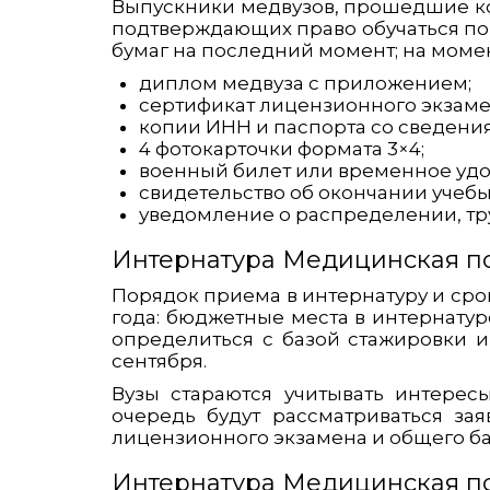
Выпускники медвузов, прошедшие ко
подтверждающих право обучаться по 
бумаг на последний момент; на моме
диплом медвуза с приложением;
сертификат лицензионного экзамен
копии ИНН и паспорта со сведени
4 фотокарточки формата 3×4;
военный билет или временное удо
свидетельство об окончании учебы
уведомление о распределении, тр
Интернатура Медицинская пс
Порядок приема в интернатуру и сро
года: бюджетные места в интернату
определиться с базой стажировки и 
сентября.
Вузы стараются учитывать интерес
очередь будут рассматриваться за
лицензионного экзамена и общего ба
Интернатура Медицинская пс