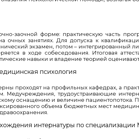
очно-заочной форме: практическую часть прог
на очных занятиях. Для допуска к квалификац
нический экзамен, потом – интегрированный л
ряется в ходе собеседования. Итоговая атте
актические навыки и владение теорией оценивают
Медицинская психология
рны проходят на профильных кафедрах, а практ
м. Медучреждения, трудоустраивающие интерн
скому оснащению и величине пациентопотока. П
ксированного объема бюджетных мест медицин
здравоохранения.
охождения интернатуры по специализации