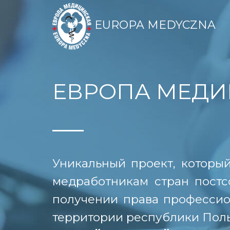
EUROPA MEDYCZNA
ЕВРОПА МЕДИ
Уникальный проект, которы
медработникам стран постс
получении права профессио
территории республики Пол