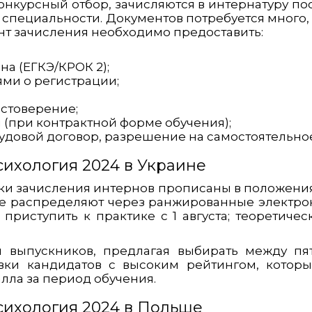
нкурсный отбор, зачисляются в интернатуру пос
специальности. Документов потребуется много, 
нт зачисления необходимо предоставить:
а (ЕГКЭ/КРОК 2);
ями о регистрации;
стоверение;
 (при контрактной форме обучения);
удовой договор, разрешение на самостоятельное
ихология 2024 в Украине
ки зачисления интернов прописаны в положения
ре распределяют через ранжированные электрон
приступить к практике с 1 августа; теоретичес
ы выпускников, предлагая выбирать между п
явки кандидатов с высоким рейтингом, которы
лла за период обучения.
ихология 2024 в Польше