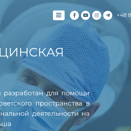
+48 
ЦИНСКАЯ
й разработан для помощи
оветского пространства в
нальной деятельности на
ьша