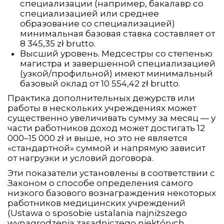
специализации (например, бакалавр со
специализацией или среднее
образование со специализацией)
минимальная базовая ставка составляет от
8 345,35 zł brutto.
Высший уровень. Медсестры со степенью
магистра и завершенной специализацией
(узкой/профильной) имеют минимальный
базовый оклад от 10 554,42 zł brutto.
Практика дополнительных дежурств или
работы в нескольких учреждениях может
существенно увеличивать сумму за месяц — у
части работников доход может достигать 12
000–15 000 zł и выше, но это не является
«стандартной» суммой и напрямую зависит
от нагрузки и условий договора.
Эти показатели установлены в соответствии с
Законом о способе определения самого
низкого базового вознаграждения некоторых
работников медицинских учреждений
(Ustawa o sposobie ustalania najniższego
wynagrodzenia zasadniczego niektórych