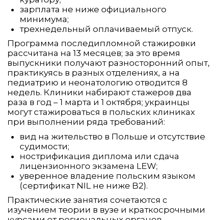
зарплата не ниже официального
минимума;
трехнедельный оплачиваемый отпуск.
Программа последипломной стажировки
рассчитана на 13 месяцев; за это время
выпускники получают разносторонний опыт,
практикуясь в разных отделениях, а на
педиатрию и неонатологию отводится 8
недель. Клиники набирают стажеров два
раза в год – 1 марта и 1 октября; украинцы
могут стажироваться в польских клиниках
при выполнении ряда требований:
вид на жительство в Польше и отсутствие
судимости;
нострификация диплома или сдача
лицензионного экзамена LEW;
уверенное владение польским языком
(сертификат NIL не ниже B2).
Практические занятия сочетаются с
изучением теории в вузе и краткосрочными
курсами от региональных органов