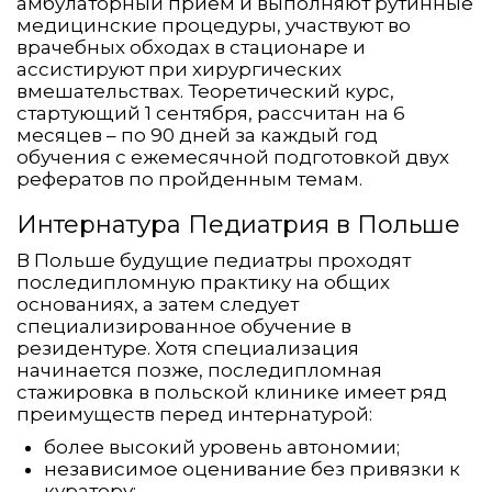
амбулаторный прием и выполняют рутинные
медицинские процедуры, участвуют во
врачебных обходах в стационаре и
ассистируют при хирургических
вмешательствах. Теоретический курс,
стартующий 1 сентября, рассчитан на 6
месяцев – по 90 дней за каждый год
обучения с ежемесячной подготовкой двух
рефератов по пройденным темам.
Интернатура Педиатрия в Польше
В Польше будущие педиатры проходят
последипломную практику на общих
основаниях, а затем следует
специализированное обучение в
резидентуре. Хотя специализация
начинается позже, последипломная
стажировка в польской клинике имеет ряд
преимуществ перед интернатурой:
более высокий уровень автономии;
независимое оценивание без привязки к
куратору;