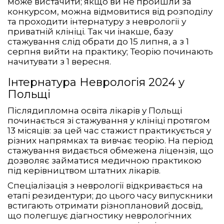
може вистачити; якщо ви не пройшли за
конкурсом, можна відмовитися від розподілу
та проходити інтернатуру з неврології у
приватній клініці. Так чи інакше, базу
стажування слід обрати до 15 липня, а з 1
серпня вийти на практику; Теорію починають
начитувати з 1 вересня.
Інтернатура Неврологія 2024 у
Польщі
Післядипломна освіта лікарів у Польщі
починається зі стажування у клініці протягом
13 місяців: за цей час стажист практикується у
різних напрямках та вивчає теорію. На період
стажування видається обмежена ліцензія, що
дозволяє займатися медичною практикою
під керівництвом штатних лікарів.
Спеціалізація з неврології відкривається на
етапі резидентури; до цього часу випускники
встигають отримати різноплановий досвід,
що полегшує діагностику неврологічних