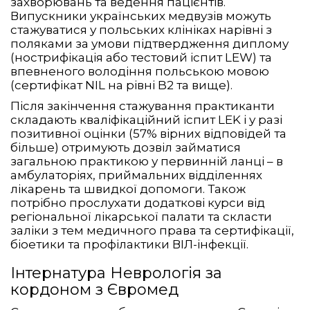
захворювань та ведення пацієнтів.
Випускники українських медвузів можуть
стажуватися у польських клініках нарівні з
поляками за умови підтвердження диплому
(нострифікація або тестовий іспит LEW) та
впевненого володіння польською мовою
(сертифікат NIL на рівні B2 та вище).
Після закінчення стажування практиканти
складають кваліфікаційний іспит LEK і у разі
позитивної оцінки (57% вірних відповідей та
більше) отримують дозвіл займатися
загальною практикою у первинній ланці – в
амбулаторіях, приймальних відділеннях
лікарень та швидкої допомоги. Також
потрібно прослухати додаткові курси від
регіональної лікарської палати та скласти
заліки з тем медичного права та сертифікації,
біоетики та профілактики ВІЛ-інфекції.
Інтернатура Неврологія за
кордоном з Євромед