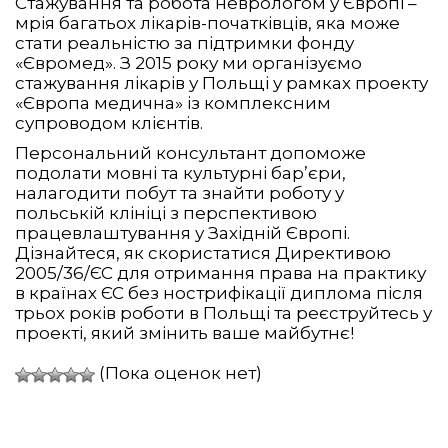
Стажування та робота неврологом у Європі –
мрія багатьох лікарів-початківців, яка може
стати реальністю за підтримки фонду
«Євромед». З 2015 року ми організуємо
стажування лікарів у Польщі у рамках проекту
«Європа медична» із комплексним
супроводом клієнтів.
Персональний консультант допоможе
подолати мовні та культурні бар’єри,
налагодити побут та знайти роботу у
польській клініці з перспективою
працевлаштування у Західній Європі.
Дізнайтеся, як скористатися Директивою
2005/36/ЄС для отримання права на практику
в країнах ЄС без нострифікації диплома після
трьох років роботи в Польщі та реєструйтесь у
проекті, який змінить ваше майбутнє!
(Пока оценок нет)