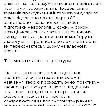
фахівців важко зрозуміти нюанси теорії стають
наочними і зрозумілими. Продовження
термінів проходження інтернатури до трьох
років відповідно до стандартів ЄС
благотворно позначилося на якості
підготовки неврологів. З кожним роком
позиції українських фахівців на світовому
ринку стають дедалі сильнішими; беручи
участь у міжнародних проектах для інтернів,
ви переконаєтесь у цьому на власному
досвіді!
Форми та етапи інтернатури
Під час підготовки інтернів доцільно
поєднувати очний і заочний формат
навчання: теорію проходять очно, практику –
заочно; при цьому слід вести щоденник
практики та готувати звіти про заняття.
Освоєння навчальної програми
контролюється за допомогою трирівневої
системи атестації: інтерни, які склали ОСКЕ,