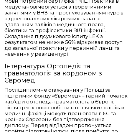
мови потрібний сертифікат NIL. Практика в
медустанові чергується з теоретичними
заняттями у ВНЗ та прослуховуванням курсів
від регіональних лікарських палат зі
здаванням заліків з медичного права,
біоетики та профілактики ВІЛ-інфекції.
Складання підсумкового іспиту LEK з
результатом не нижче 56% відкриває доступ
до загальної практики у первинній ланці та
навчання у резидентурі.
Інтернатура Ортопедія та
травматологія за кордоном з
Євромед
Послідипломне стажування у Польщі за
підтримки фонду «Євромед» – гарний початок
кар’єри ортопеда-травматолога в Європі:
після трьох років роботи в польських клініках
медичні фахівці можуть працювати в ЄС та
країнах Єврозони без підтвердження
диплому. Перед від’їздом пропонується
пройти підготовчі курси; після прибуття до