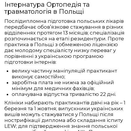
Інтернатура Ортопедія та
травматологія в Польщі
Послідипломна підготовка польських лікарів
передбачає обов’язкове стажування в різних
відділеннях протягом 13 місяців; спеціалізація
розпочинається на етапі резидентури. Проте
практика в Польщі з обмеженою ліцензією
дає молодому спеціалісту низку переваг у
порівнянні з українською програмою
підготовки інтернів:
велику частину маніпуляцій практикант
виконує самостійно;
заробітна плата не нижча за офіційний
мінімум для медичних фахівців;
оплачувана відпустка тривалістю 22 дні.
Клініки набирають практикантів двічі на рік – 1
березня та 1 жовтня; випускники українських
вишів можуть стажуватися у Польщі після
нострифікації диплома або складання іспиту
LEW; для підтвердження знання польської