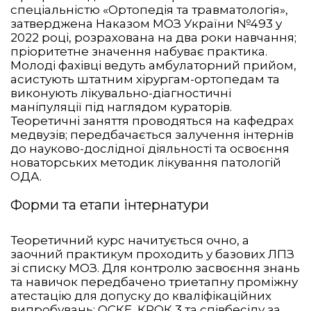
спеціальністю «Ортопедія та травматологія»,
затверджена Наказом МОЗ України №493 у
2022 році, розрахована на два роки навчання;
пріоритетне значення набуває практика.
Молоді фахівці ведуть амбулаторний прийом,
асистують штатним хірургам-ортопедам та
виконують лікувально-діагностичні
маніпуляції під наглядом кураторів.
Теоретичні заняття проводяться на кафедрах
медвузів; передбачається залучення інтернів
до науково-дослідної діяльності та освоєння
новаторських методик лікування патологій
ОДА.
Форми та етапи інтернатури
Теоретичний курс начитується очно, а
заочний практикум проходить у базових ЛПЗ
зі списку МОЗ. Для контролю засвоєння знань
та навичок передбачено триетапну проміжну
атестацію для допуску до кваліфікаційних
випробувань: ОСКЕ, КРОК 3 та співбесіду за