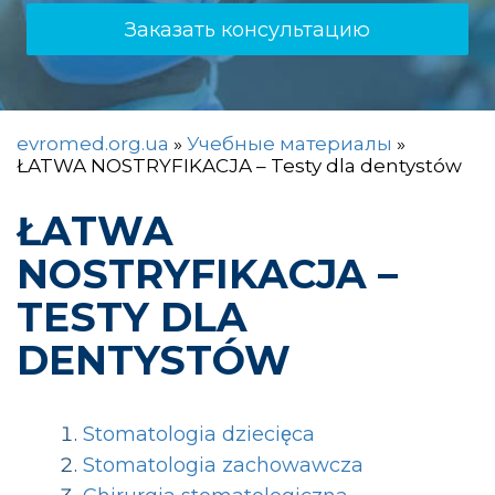
Заказать консультацию
evromed.org.ua
»
Учебные материалы
»
ŁATWA NOSTRYFIKACJA – Testy dla dentystów
ŁATWA
NOSTRYFIKACJA –
TESTY DLA
DENTYSTÓW
Stomatologia dziecięca
Stomatologia zachowawcza