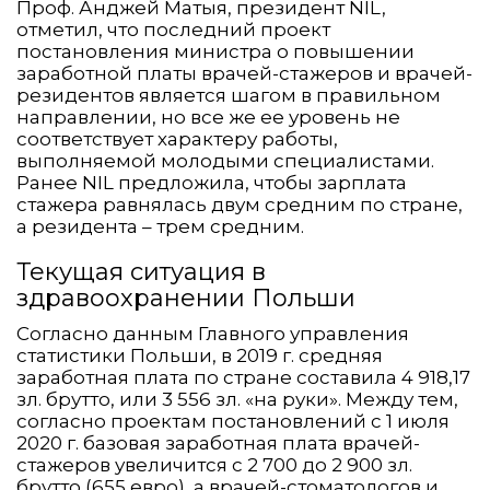
Проф. Анджей Матыя, президент NIL,
отметил, что последний проект
постановления министра о повышении
заработной платы врачей-стажеров и врачей-
резидентов является шагом в правильном
направлении, но все же ее уровень не
соответствует характеру работы,
выполняемой молодыми специалистами.
Ранее NIL предложила, чтобы зарплата
стажера равнялась двум средним по стране,
а резидента – трем средним.
Текущая ситуация в
здравоохранении Польши
Согласно данным Главного управления
статистики Польши, в 2019 г. средняя
заработная плата по стране составила 4 918,17
зл. брутто, или 3 556 зл. «на руки». Между тем,
согласно проектам постановлений с 1 июля
2020 г. базовая заработная плата врачей-
стажеров увеличится с 2 700 до 2 900 зл.
брутто (655 евро), а врачей-стоматологов и