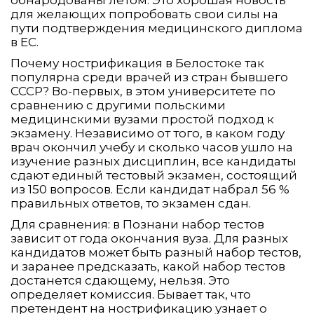
для желающих попробовать свои силы на
пути подтверждения медицинского диплома
в ЕС.
Почему нострификация в Белостоке так
популярна среди врачей из стран бывшего
СССР? Во-первых, в этом университете по
сравнению с другими польскими
медицинскими вузами простой подход к
экзамену. Независимо от того, в каком году
врач окончил учебу и сколько часов ушло на
изучение разных дисциплин, все кандидаты
сдают единый тестовый экзамен, состоящий
из 150 вопросов. Если кандидат набрал 56 %
правильных ответов, то экзамен сдан.
Для сравнения: в Познани набор тестов
зависит от года окончания вуза. Для разных
кандидатов может быть разный набор тестов,
и заранее предсказать, какой набор тестов
достанется сдающему, нельзя. Это
определяет комиссия. Бывает так, что
претендент на нострификацию узнает о