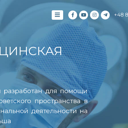
+48 
ЦИНСКАЯ
й разработан для помощи
оветского пространства в
нальной деятельности на
ьша