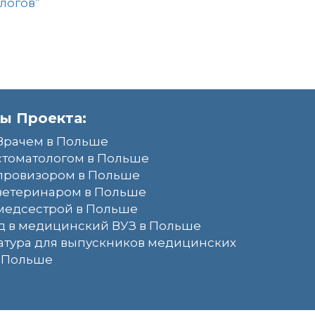
логов”
ы Проекта:
Врачем в Польше
стоматологом в Польше
 провизором в Польше
ветеринаром в Польше
медсестрой в Польше
д в медицинский ВУЗ в Польше
атура для выпускников медицинских
в Польше