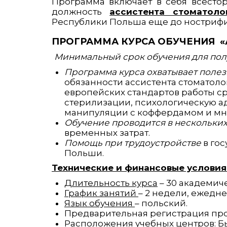
Программа включает в себя всесто
должность
ассистента стоматоло
Республики Польша еще до ностриф
ПРОГРАММА КУРСА ОБУЧЕНИЯ «
Минимальный срок обучения для пол
Программа курса охватывает поле
обязанности ассистента стоматол
европейских стандартов работы с
стерилизации, психологическую а
манипуляции с коффердамом и мно
Обучение проводится в нескольки
временных затрат.
Помощь при трудоустройстве
в гос
Польши.
Технические и финансовые условия
Длительность курса
– 30 академиче
График занятий
– 2 недели, ежеднев
Язык обучения
– польский.
Предварительная регистрация пр
Расположения учебных центров: Бы