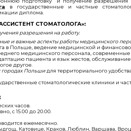
роннюю подготовку и получение разрешения 
га
в государственные и частные стоматоло
икации диплома.
АССИСТЕНТ СТОМАТОЛОГА»:
учения разрешения на работу
.
зные и важные аспекты работы медицинского пер
ога в Польше, ведение медицинской и финансов
реднего медицинского персонала, современные
даптацию пациента и язык жестов, обслуживание
гое другое.
х городах Польши
для территориального удобств
ударственные стоматологические клиники и час
:
ских часов.
но, с 15.00 до 20.00.
оводится ежемесячно.
дгощ, Катовице, Краков, Люблин, Варшава, Вроц