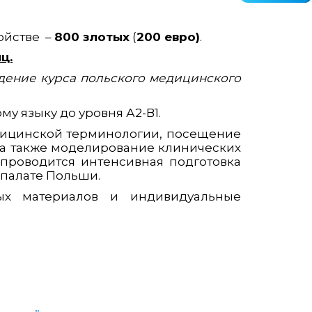
ойстве –
800 злотых
(
200 евро)
.
ц.
дение курса польского медицинского
у языку до уровня А2-В1.
дицинской терминологии, посещение
 а также моделирование клинических
 проводится интенсивная подготовка
 палате Польши.
ых материалов и индивидуальные