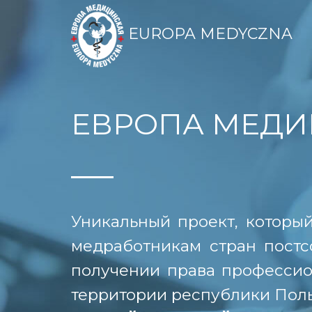
EUROPA MEDYCZNA
ЕВРОПА МЕДИ
Уникальный проект, которы
медработникам стран постс
получении права профессио
территории республики Пол