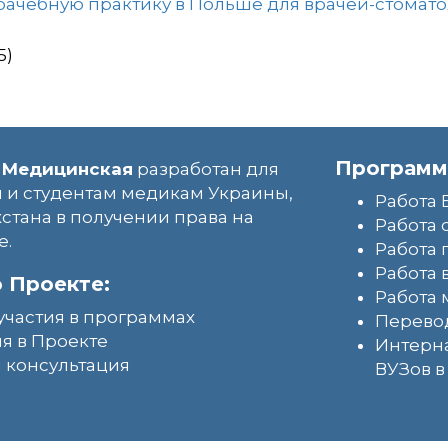
рачебную практику в Польше для врачей-стомато
5)
Программ
 Медицинская
разработан для
 и студентам медикам Украины,
Работа 
хстана в получении права на
Работа 
е.
Работа
Работа 
 Проекте:
Работа 
участия в программах
Перево
я в Проекте
Интерн
 консультация
ВУЗов 