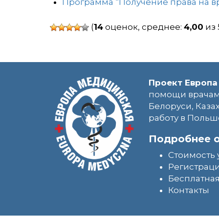
Программа “Получение права на в
(
14
оценок, среднее:
4,00
из 
Проект Европа
помощи врачам
Белоруси, Каза
работу в Польш
Подробнее о
Стоимость 
Регистраци
Бесплатная
Контакты