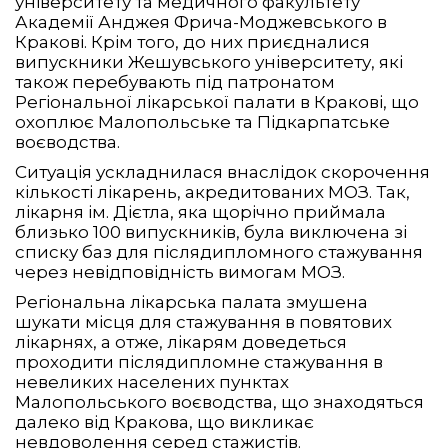
університету та медичного факультету
Академії Анджея Фрича-Моджевського в
Кракові. Крім того, до них приєдналися
випускники Жешувського університету, які
також перебувають під патронатом
Регіональної лікарської палати в Кракові, що
охоплює Малопольське та Підкарпатське
воєводства.
Ситуація ускладнилася внаслідок скорочення
кількості лікарень, акредитованих МОЗ. Так,
лікарня ім. Дієтла, яка щорічно приймала
близько 100 випускників, була виключена зі
списку баз для післядипломного стажування
через невідповідність вимогам МОЗ.
Регіональна лікарська палата змушена
шукати місця для стажування в повятових
лікарнях, а отже, лікарям доведеться
проходити післядипломне стажування в
невеликих населених пунктах
Малопольського воєводства, що знаходяться
далеко від Кракова, що викликає
невдоволення серед стажистів.