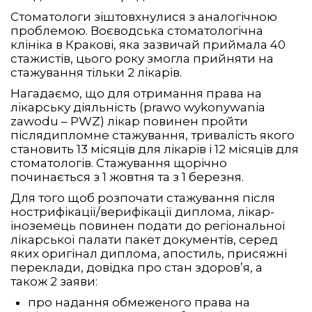
Стоматологи зіштовхнулися з аналогічною
проблемою. Воєводська стоматологічна
клініка в Кракові, яка зазвичай приймала 40
стажистів, цього року змогла прийняти на
стажування тільки 2 лікарів.
Нагадаємо, що для отримання права на
лікарську діяльність (prawo wykonywania
zawodu – PWZ) лікар повинен пройти
післядипломне стажування, тривалість якого
становить 13 місяців для лікарів і 12 місяців для
стоматологів. Стажування щорічно
починається з 1 жовтня та з 1 березня.
Для того щоб розпочати стажування після
нострифікації/верифікації диплома, лікар-
іноземець повинен подати до регіональної
лікарської палати пакет документів, серед
яких оригінал диплома, апостиль, присяжні
переклади, довідка про стан здоров’я, а
також 2 заяви:
про надання обмеженого права на