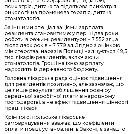
онкологія, патоморфологія, педіатрія,
психіатрія, дитяча та підліткова психіатрія,
онкологічна променева терапія, дитяча
стоматологія.
За іншими спеціалізаціями зарплата
резидента становитиме: у перші два роки
роботи в режимі резидентури – 7 552 зл., а
після двох років – 7 779 зл. Згідно з оцінкою
міністерства, наразі в Польщі налічується 49,5
тис. лікарів-резидентів, включаючи
стоматологів. Гроші на їхню зарплату
надходять із державного бюджету.
Головна лікарська рада оцінює підвищення
для резидентів позитивно, але зазначає, що
це лише результат збільшення розміру
середньої заробітної плати в народному
господарстві, а не ефект підвищення цінності
праці лікаря.
Крім того, польське лікарське
самоврядування вважає, що коефіцієнти
оплати праці, установлені в Законі, є занадто