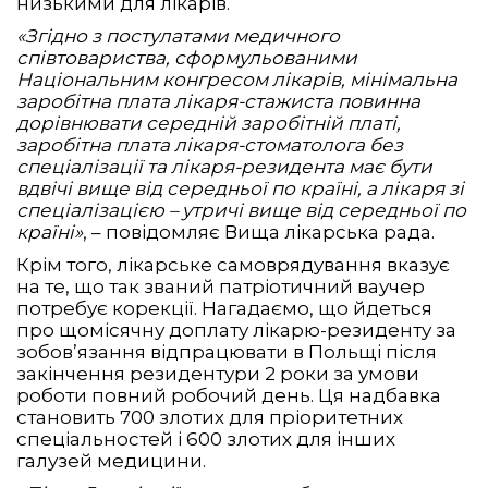
низькими для лікарів.
«Згідно з постулатами медичного
співтовариства, сформульованими
Національним конгресом лікарів, мінімальна
заробітна плата лікаря-стажиста повинна
дорівнювати середній заробітній платі,
заробітна плата лікаря-стоматолога без
спеціалізації та лікаря-резидента має бути
вдвічі вище від середньої по країні, а лікаря зі
спеціалізацією – утричі вище від середньої по
країні»
, – повідомляє Вища лікарська рада.
Крім того, лікарське самоврядування вказує
на те, що так званий патріотичний ваучер
потребує корекції. Нагадаємо, що йдеться
про щомісячну доплату лікарю-резиденту за
зобов’язання відпрацювати в Польщі після
закінчення резидентури 2 роки за умови
роботи повний робочий день. Ця надбавка
становить 700 злотих для пріоритетних
спеціальностей і 600 злотих для інших
галузей медицини.