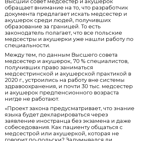
Высший совет медсестер и акушерок
обращает внимание на то, что разработчик
документа предлагает искать медсестер и
акушерок среди людей, получивших
образование за границей. То есть
законодатель полагает, что все польские
медсестры и акушерки уже нашли работу по
специальности.
Между тем, по данным Высшего совета
медсестер и акушерок, 70 % специалистов,
получивших право заниматься
медсестринской и акушерской практикой в
2020 г., устроились на работу вне системы
здравоохранения, и почти 30 тыс. медсестер
и акушерок предпенсионного возраста
нигде не работают.
«Проект закона предусматривает, что знание
языка будет декларироваться через
заявление иностранца без экзамена и даже
собеседования. Как пациенту общаться с
медсестрой или акушеркой, которая не
говорит по-польски? Задумывался ли