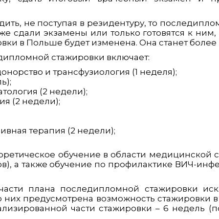
ить, не поступая в резидентуру, то последипло
же сдали экзамены или только готовятся к ним,
ки в Польше будет изменена. Она станет более
дипломной стажировки включает:
донорство и трансфузиология (1 неделя);
ь);
тология (2 недели);
ия (2 недели);
ивная терапия (2 недели);
оретическое обучение в области медицинской се
сов), а также обучение по профилактике ВИЧ-ин
й части плана последипломной стажировки иск
то них предусмотрена возможность стажировки в
лизированной части стажировки – 6 недель (