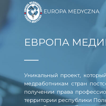
EUROPA MEDYCZNA
ЕВРОПА МЕДИ
Уникальный проект, которы
медработникам стран постс
получении права профессио
территории республики Пол