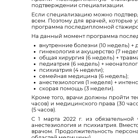
подтверждении специализации.
Если специализацию можно подтверд
всем. Поэтому для врачей, которые у
программа последипломной стажиров
На данный момент программа после
внутренние болезни (10 недель) + 
гинекология и акушерство (7 недел
общая хирургия (6 недель) + травма
педиатрия (6 недель) + неонатолог
психиатрия (4 недели);
семейная медицина (6 недель);
анестезиология (1 неделя) + интенс
скорая помощь (3 недели).
Кроме того, врачи должны пройти те
часов) и медицинского права (30 ча
(5 часов).
С 1 марта 2022 г. из обязательно
анестезиология и психиатрия. Вмес
врачом. Продолжительность персона
областей медицины).