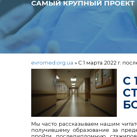
САМЫЙ КРУПНЫЙ ПРОЕКТ 
evromed.org.ua
»
С 1 марта 2022 г. п
С
С
Б
Мы часто рассказываем нашим читат
получившему образование за пред
пройти последипломную стажиров