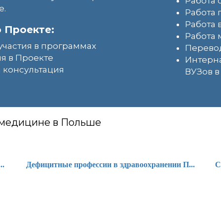
Работа 
е.
Работа
Работа 
 Проекте:
Работа 
участия в программах
Перево
я в Проекте
Интерн
 консультация
ВУЗов 
 медицине в Польше
..
Дефицитные профессии в здравоохранении П...
С