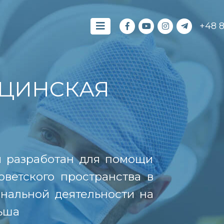
+48 
ЦИНСКАЯ
й разработан для помощи
оветского пространства в
нальной деятельности на
ьша