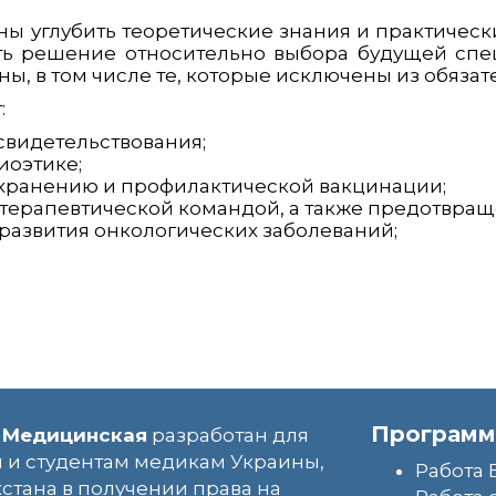
 углубить теоретические знания и практически
ть решение относительно выбора будущей спе
, в том числе те, которые исключены из обязате
:
свидетельствования;
иоэтике;
хранению и профилактической вакцинации;
терапевтической командой, а также предотвра
развития онкологических заболеваний;
Программ
 Медицинская
разработан для
 и студентам медикам Украины,
Работа 
хстана в получении права на