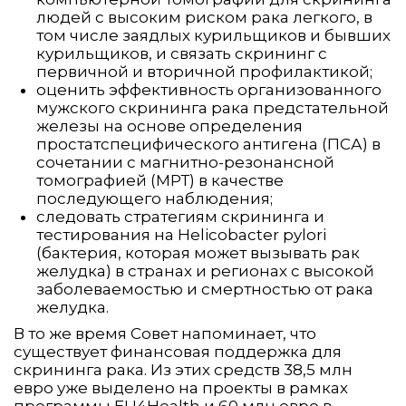
людей с высоким риском рака легкого, в
том числе заядлых курильщиков и бывших
курильщиков, и связать скрининг с
первичной и вторичной профилактикой;
оценить эффективность организованного
мужского скрининга рака предстательной
железы на основе определения
простатспецифического антигена (ПСА) в
сочетании с магнитно-резонансной
томографией (МРТ) в качестве
последующего наблюдения;
следовать стратегиям скрининга и
тестирования на Helicobacter pylori
(бактерия, которая может вызывать рак
желудка) в странах и регионах с высокой
заболеваемостью и смертностью от рака
желудка.
В то же время Совет напоминает, что
существует финансовая поддержка для
скрининга рака. Из этих средств 38,5 млн
евро уже выделено на проекты в рамках
программы EU4Health и 60 млн евро в