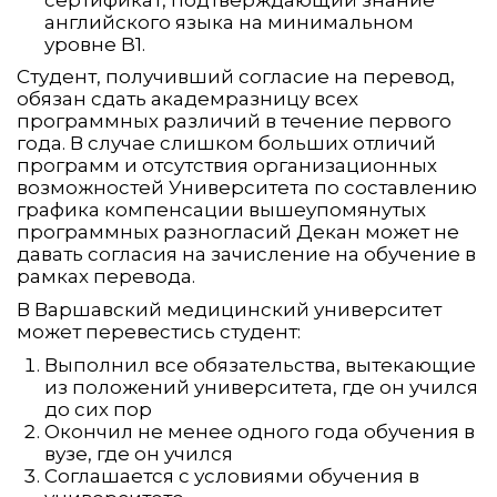
сертификат, подтверждающий знание
английского языка на минимальном
уровне B1.
Студент, получивший согласие на перевод,
обязан сдать академразницу всех
программных различий в течение первого
года. В случае слишком больших отличий
программ и отсутствия организационных
возможностей Университета по составлению
графика компенсации вышеупомянутых
программных разногласий Декан может не
давать согласия на зачисление на обучение в
рамках перевода.
В Варшавский медицинский университет
может перевестись студент:
Выполнил все обязательства, вытекающие
из положений университета, где он учился
до сих пор
Окончил не менее одного года обучения в
вузе, где он учился
Соглашается с условиями обучения в