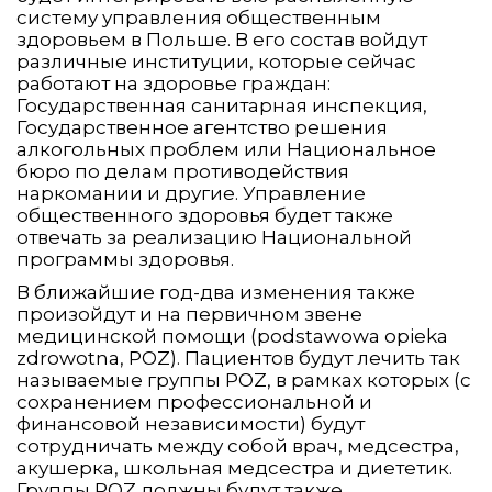
систему управления общественным
здоровьем в Польше. В его состав войдут
различные институции, которые сейчас
работают на здоровье граждан:
Государственная санитарная инспекция,
Государственное агентство решения
алкогольных проблем или Национальное
бюро по делам противодействия
наркомании и другие. Управление
общественного здоровья будет также
отвечать за реализацию Национальной
программы здоровья.
В ближайшие год-два изменения также
произойдут и на первичном звене
медицинской помощи (podstawowa opieka
zdrowotna, POZ). Пациентов будут лечить так
называемые группы POZ, в рамках которых (с
сохранением профессиональной и
финансовой независимости) будут
сотрудничать между собой врач, медсестра,
акушерка, школьная медсестра и диететик.
Группы POZ должны будут также