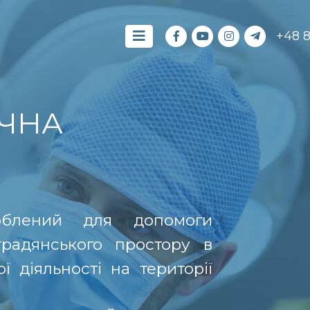
+48 
ЧНА
роблений для допомоги
традянського простору в
 діяльності на території