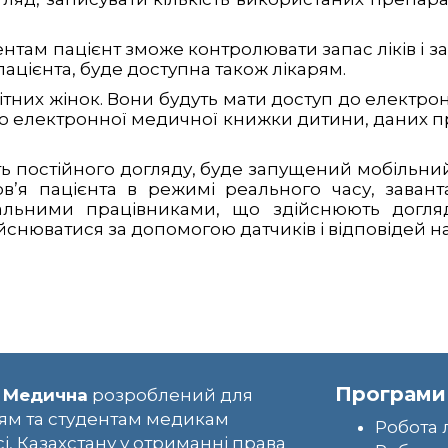
там пацієнт зможе контролювати запас ліків і за
пацієнта, буде доступна також лікарям.
их жінок. Вони будуть мати доступ до електронни
до електронної медичної книжки дитини, даних п
ують постійного догляду, буде запущений мобільн
в’я пацієнта в режимі реального часу, завант
альними працівниками, що здійснюють догля
ійснюватися за допомогою датчиків і відповідей н
Програми
 Медична
розроблений для
ям та студентам медикам
Робота 
сі, Казахстану у отриманні права