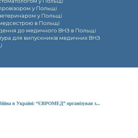
стоматологом у Польщі
провізором у Польщі
ветеринаром у Польщі
медсестрою в Польщі
ення до медичного ВНЗ в Польщі
тура для випускників медичних ВНЗ
і
Війна в Україні: “ЄВРОМЕД” організував з...