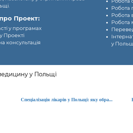
Робота 
ьщі.
Робота 
Робота 
про Проект:
Робота 
асті у програмах
Перевед
у Проекті
Інтерна
а консультація
у Польщ
 медицину у Польщі
Спеціалізація лікарів у Польщі: яку обра...