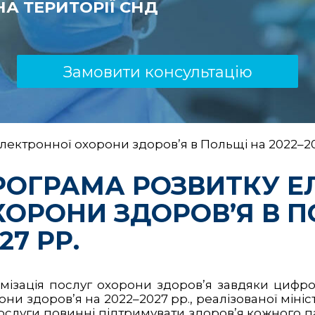
А ТЕРИТОРІЇ СНД
Замовити консультацію
лектронної охорони здоров’я в Польщі на 2022–20
РОГРАМА РОЗВИТКУ Е
ХОРОНИ ЗДОРОВ’Я В П
27 РР.
мізація послуг охорони здоров’я завдяки цифро
и здоров’я на 2022–2027 рр., реалізованої міні
ослуги повинні підтримувати здоров’я кожного п