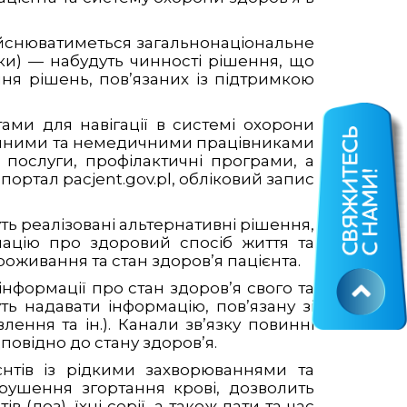
дійснюватиметься загальнонаціональне
ки) — набудуть чинності рішення, що
я рішень, пов’язаних із підтримкою
ами для навігації в системі охорони
едичними та немедичними працівниками
 послуги, профілактичні програми, а
портал pacjent.gov.pl, обліковий запис
уть реалізовані альтернативні рішення,
рмацію про здоровий спосіб життя та
роживання та стан здоров’я пацієнта.
формації про стан здоров’я свого та
ть надавати інформацію, пов’язану зі
лення та ін.). Канали зв’язку повинні
повідно до стану здоров’я.
єнтів із рідкими захворюваннями та
рушення згортання крові, дозволить
 (доз), їхні серії, а також дати та час