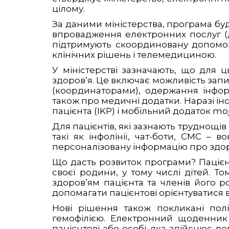
цілому.
За даними міністерства, програма бу
впровадження електронних послуг (д
підтримують скоординовану допомог
клінічних рішень і телемедициною.
У міністерстві зазначають, що для 
здоров’я. Це включає можливість зап
(координаторами), одержання інформ
також про медичні додатки. Наразі інс
пацієнта (IKP) і мобільний додаток moj
Для пацієнтів, які зазнають труднощів
такі як інфолінії, чат-боти, СМС –
персоналізовану інформацію про здоро
Що дасть розвиток програми? Пацієн
своєї родини, у тому числі дітей. Т
здоров’ям пацієнта та членів його ро
допомагати пацієнтові орієнтуватися 
Нові рішення також покликані полі
гемофілією. Електронний щоденник 
пацієнтові або особі, яка здійснює дог