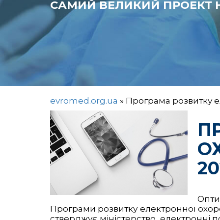
САМИЙ ВЕЛИКИЙ ПРОЕКТ Н
evromed.org.ua
»
Програма розвитку е
П
О
20
Опти
Програми розвитку електронної охорон
стверджує міністерство, електронні п