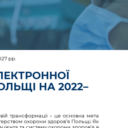
27 рр.
ЛЕКТРОННОЇ
ОЛЬЩІ НА 2022–
вій трансформації – це основна мета
стерством охорони здоров’я Польщі. Як
ацієнта та систему охорони здоров’я в