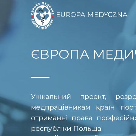
EUROPA MEDYCZNA
ЄВРОПА МЕДИ
Унікальний проект, роз
медпрацівникам країн пос
отриманні права професійної
республіки Польща