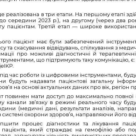
де реалізована в три етапи. На першому етапі з
о середини 2023 р.), на другому (через два ро
у пацієнтам. Третій етап — широке використанн
цього пацієнт має бути забезпечений інструмент
ису та скасування відвідувань, спілкування з м
ації про можливі діагностичні й терапевтичні
трументами, що підтримують таку комунікацію, є: 
eIKP.
 під час роботи із цифровими інструментами, буд
 вони будуть надавати пацієнтові загальну інфо
в’я на основі актуальних даних про вік, регіон п
т повинен мати доступ до максимально повної ін
ому канали зв’язку в режимі реального часу буду
дини (медичні дані, результати аналізів, направ
в системі охорони здоров’я, направляючи його від
пшити процес діагностики та лікування паці
пацієнта, який страждає на гемофілію або по
ляд, записувати кількість використаних препаратів