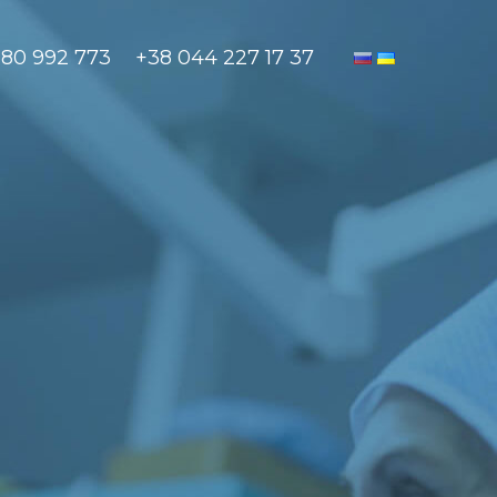
880 992 773
+38 044 227 17 37