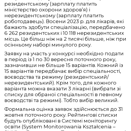
резидентському (зарплату платить
міністерство охорони здоров’я) і
нерезидентському (зарплату платить
роботодавець). Восени 2023 р. для лікарів, які
бажають здобути спеціалізацію, передбачено
6 262 резидентських і 10 118 нерезидентських
місць. Це більш ніж на 2 тисячі більше, ніж при
осінньому наборі минулого року.
Заявку на участь у конкурсі необхідно подати
в період із 1 по 30 вересня поточного року,
зазначивши не більше 15 варіантів. Кожний із
15 варіантів передбачає вибір спеціальності,
воєводства та режиму (резидентський/
нерезидентський). Крім того, для кожного
варіанта можна вказати 3 лікарні (вибрати зі
списку для обраної спеціальності в певному
воєводстві та режимі). Тобто вибір великий.
Формальна оцінка заявок здійснюється до 31
жовтня поточного року. Рейтингові списки
будуть опубліковані в Системі моніторингу
освіти (System Monitorowania Kształcenia –