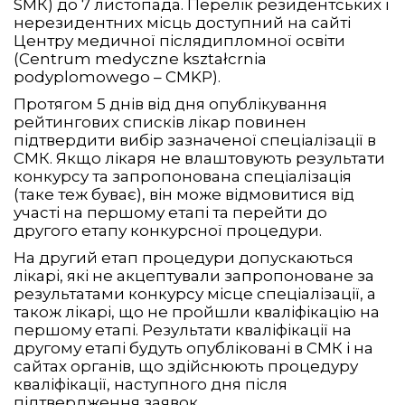
SМК) до 7 листопада. Перелік резидентських і
нерезидентних місць доступний на сайті
Центру медичної післядипломної освіти
(Centrum medyczne kształcrnia
podyplomowego – CMKP).
Протягом 5 днів від дня опублікування
рейтингових списків лікар повинен
підтвердити вибір зазначеної спеціалізації в
СМК. Якщо лікаря не влаштовують результати
конкурсу та запропонована спеціалізація
(таке теж буває), він може відмовитися від
участі на першому етапі та перейти до
другого етапу конкурсної процедури.
На другий етап процедури допускаються
лікарі, які не акцептували запропоноване за
результатами конкурсу місце спеціалізації, а
також лікарі, що не пройшли кваліфікацію на
першому етапі. Результати кваліфікації на
другому етапі будуть опубліковані в СМК і на
сайтах органів, що здійснюють процедуру
кваліфікації, наступного дня після
підтвердження заявок.