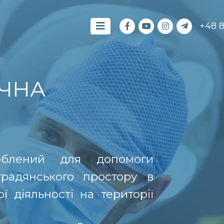
+48 
ЧНА
роблений для допомоги
традянського простору в
 діяльності на території