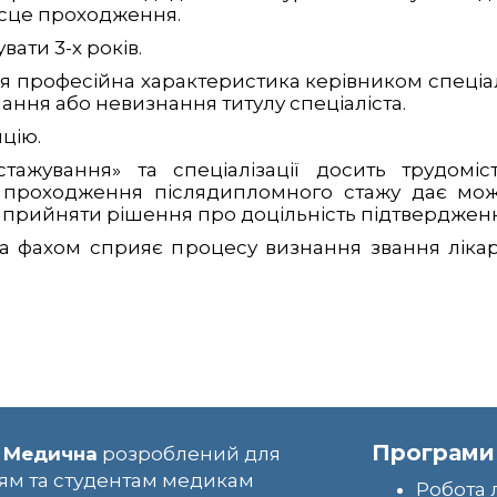
місце проходження.
ати 3-х років.
професійна характеристика керівником спеціаліз
ання або невизнання титулу спеціаліста.
яцію.
тажування» та спеціалізації досить трудом
е проходження післядипломного стажу дає мож
 прийняти рішення про доцільність підтвердження
за фахом сприяє процесу визнання звання лікар
Програми
 Медична
розроблений для
ям та студентам медикам
Робота 