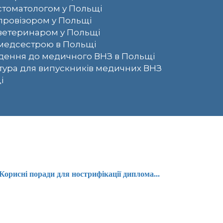
стоматологом у Польщі
провізором у Польщі
ветеринаром у Польщі
медсестрою в Польщі
ення до медичного ВНЗ в Польщі
тура для випускників медичних ВНЗ
і
Корисні поради для нострифікації диплома...