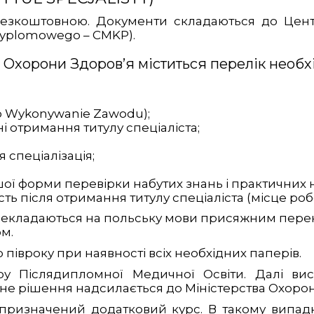
езкоштовною. Документи складаються до Цент
dyplomowego – CMKP).
а Охорони Здоров’я міститься перелік необх
wo Wykonywanie Zawodu);
ні отримання титулу спеціаліста;
спеціалізація;
шої форми перевірки набутих знань і практичних 
 після отримання титулу спеціаліста (місце роботи,
рекладаються на польську мови присяжним перек
ом.
півроку при наявності всіх необхідних паперів.
ру Післядипломної Медичної Освіти. Далі вис
очне рішення надсилається до Міністерства Охоро
 призначений додатковий курс. В такому випад