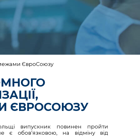
а межами ЄвроСоюзу
ОМНОГО
ЗАЦІЇ,
И ЄВРОСОЮЗУ
Польщі випускник повинен пройти
не є обов’язковою, на відміну від