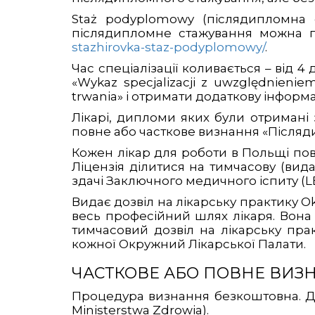
Staż podyplomowy (післядипломна с
післядипломне стажування можна
stazhirovka-staz-podyplomowy/
.
Час спеціалізації коливається – від 4 
«Wykaz specjalizacji z uwzględnienie
trwania» і отримати додаткову інформа
Лікарі, дипломи яких були отримані
повне або часткове визнання «Післяди
Кожен лікар для роботи в Польщі пов
Ліцензія ділитися на тимчасову (вида
здачі Заключного медичного іспиту (LE
Видає дозвіл на лікарську практику O
весь професійний шлях лікаря. Вона
тимчасовий дозвіл на лікарську пра
кожної Окружний Лікарської Палати.
ЧАСТКОВЕ АБО ПОВНЕ ВИЗ
Процедура визнання безкоштовна. До
Ministerstwa Zdrowia).