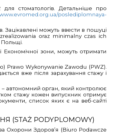
2 для стоматологів. Детальніше про
//www.evromed.org.ua/poslediplomnaya-
гів. Зацікавлені можуть ввести в пошуці
zrealizowania oraz minimalny czas ich
 Польщі.
ї Економічної зони, можуть отримати
зію) Prawo Wykonywanie Zawodu (PWZ).
дається вже після зарахування стажу і
а) – автономний орган, який контролює
атком стажу кожен випускник отримує
кументи, список яких є на веб-сайті
НЯ (STAŻ PODYPLOMOWY)
ва Охорони Здоров’я (Biuro Podawczе