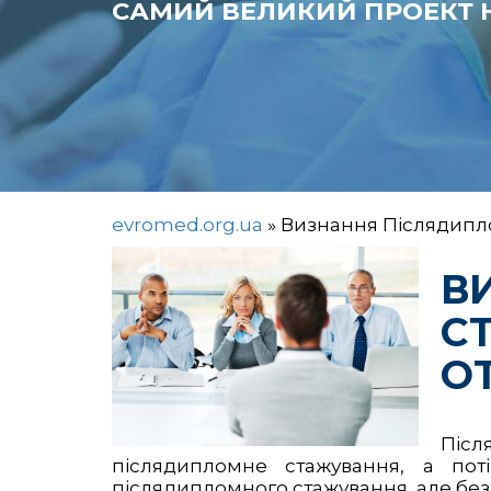
САМИЙ ВЕЛИКИЙ ПРОЕКТ Н
evromed.org.ua
»
Визнання Післядипло
В
СТ
О
Піс
післядипломне стажування, а поті
післядипломного стажування, але без