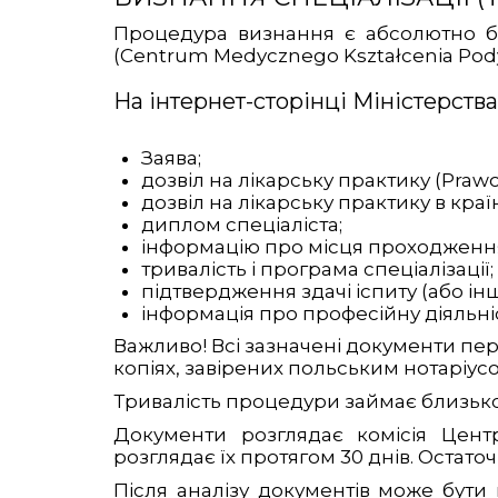
Процедура визнання є абсолютно б
(Centrum Medycznego Kształcenia Po
На інтернет-сторінці Міністерств
Заява;
дозвіл на лікарську практику (Pra
дозвіл на лікарську практику в краї
диплом спеціаліста;
інформацію про місця проходження 
тривалість і програма спеціалізації;
підтвердження здачі іспиту (або ін
інформація про професійну діяльність
Важливо! Всі зазначені документи пе
копіях, завірених польським нотаріус
Тривалість процедури займає близько 
Документи розглядає комісія Цент
розглядає їх протягом 30 днів. Остат
Після аналізу документів може бути