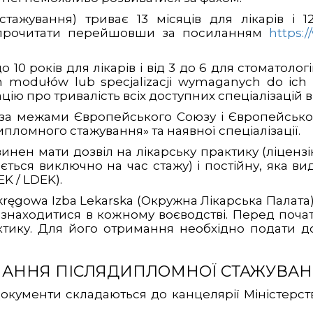
тажування) триває 13 місяців для лікарів і 1
 прочитати перейшовши за посиланням
https:
до 10 років для лікарів і від 3 до 6 для стоматоло
m modułów lub specjalizacji wymaganych do ich 
цію про тривалість всіх доступних спеціалізацій в
 за межами Європейського Союзу і Європейсько
пломного стажування» та наявної спеціалізації.
инен мати дозвіл на лікарську практику (ліцен
ється виключно на час стажу) і постійну, яка ви
K / LDEK).
kręgowa Izba Lekarska (Окружна Лікарська Палат
 знаходитися в кожному воєводстві. Перед поч
ктику. Для його отримання необхідно подати до
НАННЯ ПІСЛЯДИПЛОМНОЇ СТАЖУВАН
кументи складаються до канцелярії Міністерст