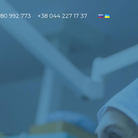
880 992 773
+38 044 227 17 37