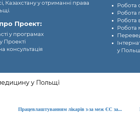
сі, Казахстану у отриманні права
Робота 
ьщі.
Робота 
Робота 
про Проект:
Робота 
асті у програмах
Перевед
у Проекті
Інтерна
а консультація
у Польщ
 медицину у Польщі
Працевлаштуванням лікарів з-за меж ЄС за...