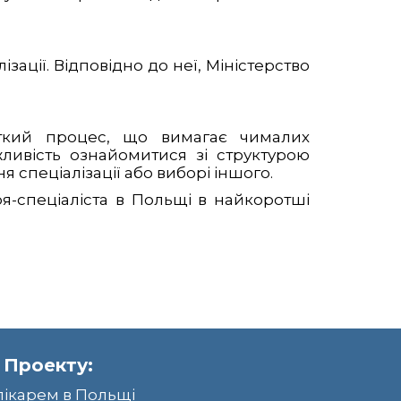
ації. Відповідно до неї, Міністерство
істкий процес, що вимагає чималих
ливість ознайомитися зі структурою
 спеціалізації або виборі іншого.
я-спеціаліста в Польщі в найкоротші
 Проекту:
лікарем в Польщі