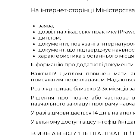
На інтернет-сторінці Міністерств
заява;
дозвіл на лікарську практику (Pra
диплом;
документи, пов’язані з інтернатур
документ, що підтверджує наявност
характеристика з останнього місця
Інформацію про додаткові документи М
Важливо! Диплом повинен мати апо
присяжним перекладачем. Надаються в
Розгляд триває близько 2-3х місяців за
Рішення про повне або часткове в
навчального закладу і програму навчан
У разі відмови дається 14 днів на апел
У вільному доступі відсутні офіційні д
ВИЗНАННЯ СПЕЦІАЛІЗАЦІЇ (T