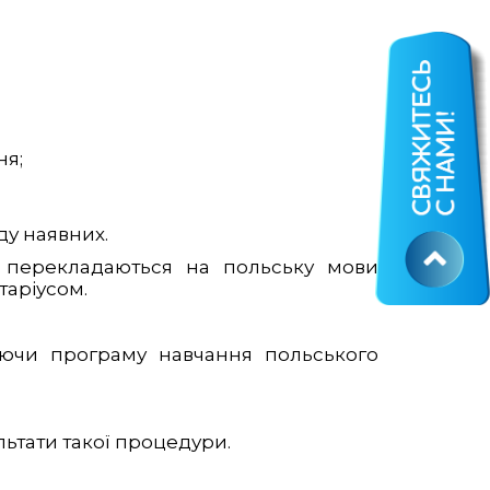
ня;
ду наявних.
о перекладаються на польську мови
таріусом.
юючи програму навчання польського
ультати такої процедури.