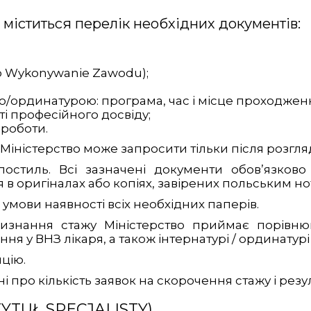
а міститься перелік необхідних документів:
wo Wykonywanie Zawodu);
ою/ординатурою: програма, час і місце проходжен
і професійного досвіду;
 роботи.
іністерство може запросити тільки після розгля
стиль. Всі зазначені документи обов’язков
 оригіналах або копіях, завірених польським но
 умови наявності всіх необхідних паперів.
изнання стажу Міністерство приймає порівн
ня у ВНЗ лікаря, а також інтернатурі / ординатурі
яцію.
ані про кількість заявок на скорочення стажу і рез
YTUŁ SPECJALISTY)