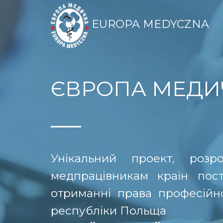
EUROPA MEDYCZNA
ЄВРОПА МЕДИ
Унікальний проект, роз
медпрацівникам країн пос
отриманні права професійної
республіки Польща