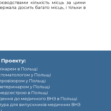
воєводствами кількість місць за цими
ержала досить багато місць, і тільки в
 Проекту:
лікарем в Польщі
стоматологом у Польщі
провізором у Польщі
ветеринаром у Польщі
медсестрою в Польщі
ення до медичного ВНЗ в Польщі
тура для випускників медичних ВНЗ
і