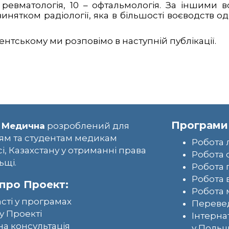
– ревматологія, 10 – офтальмологія. За іншими 
нятком радіології, яка в більшості воєводств од
нтському ми розповімо в наступній публікації.
Програми
 Медична
розроблений для
ям та студентам медикам
Робота 
сі, Казахстану у отриманні права
Робота 
ьщі.
Робота 
Робота 
про Проект:
Робота 
асті у програмах
Перевед
у Проекті
Інтерна
а консультація
у Польщ