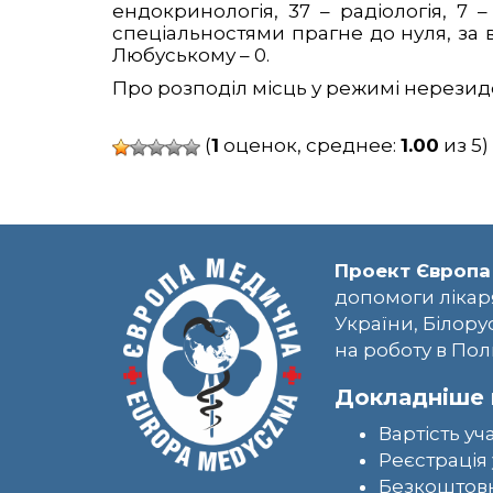
ендокринологія, 37 – радіологія, 7 
спеціальностями прагне до нуля, за ви
Любуському – 0.
Про розподіл місць у режимі нерезиде
(
1
оценок, среднее:
1.00
из 5)
Проект Європа
допомоги лікар
України, Білору
на роботу в Пол
Докладніше 
Вартість уч
Реєстрація 
Безкоштовн