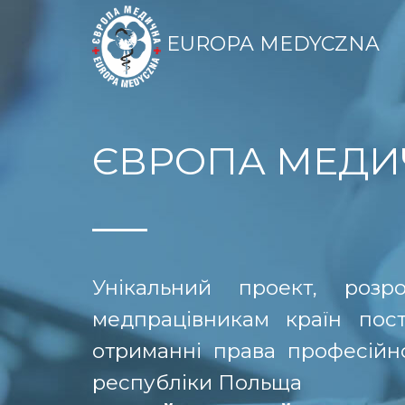
EUROPA MEDYCZNA
ЄВРОПА МЕДИ
Унікальний проект, роз
медпрацівникам країн пос
отриманні права професійної
республіки Польща