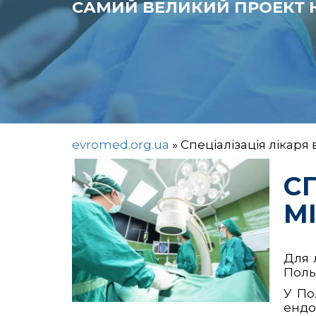
САМИЙ ВЕЛИКИЙ ПРОЕКТ Н
evromed.org.ua
»
Спеціалізація лікаря 
С
М
Для л
Поль
У Пол
ендо