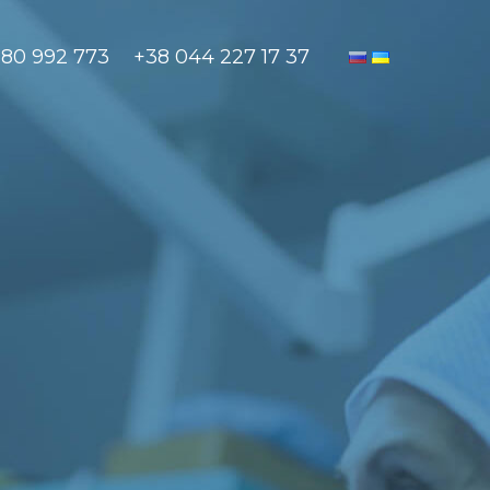
880 992 773
+38 044 227 17 37