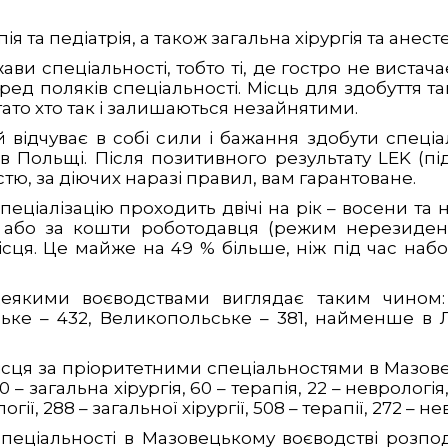
та педіатрія, а також загальна хірургія та анесте
ави спеціальності, тобто ті, де гостро не вистач
д поляків спеціальності. Місць для здобуття тако
ато хто так і залишаються незайнятими.
відчуває в собі сили і бажання здобути спеціалі
в Польщі. Після позитивного результату LEK (пі
тю, за діючих наразі правил, вам гарантоване.
еціалізацію проходить двічі на рік – восени та 
 або за кошти роботодавця (режим нерезидентс
ця. Це майже на 49 % більше, ніж під час набору
деякими воєводствами виглядає таким чином:
ьке – 432, Великопольське – 381, найменше в Л
ісця за пріоритетними спеціальностями в Мазовец
0 – загальна хірургія, 60 – терапія, 22 – неврологія
ї, 288 – загальної хірургії, 508 – терапії, 272 – невр
пеціальності в Мазовецькому воєводстві розподіл