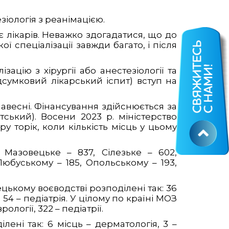
зіологія з реанімацією.
ає лікарів. Неважко здогадатися, що до
ї спеціалізації завжди багато, і після
зацію з хірургії або анестезіології та
дсумковий лікарський іспит) вступ на
навесні. Фінансування здійснюється за
ький). Восени 2023 р. міністерство
 торік, коли кількість місць у цьому
 Мазовецьке – 837, Сілезьке – 602,
юбуському – 185, Опольському – 193,
ькому воєводстві розподілені так: 36
, 54 – педіатрія. У цілому по країні МОЗ
ології, 322 – педіатрії.
ені так: 6 місць – дерматологія, 3 –