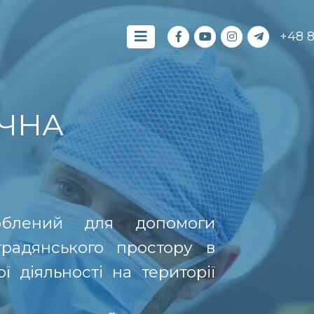
+48 
ЧНА
роблений для допомоги
традянського простору в
 діяльності на території