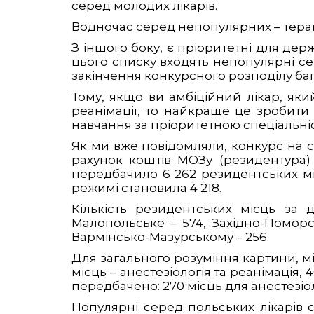
серед молодих лікарів.
Водночас серед непопулярних – терапія 
З іншого боку, є пріоритетні для держ
цього списку входять непопулярні сере
закінчення конкурсного розподілу баг
Тому, якщо ви амбіційний лікар, який 
реанімації, то найкраще це зробити 
навчання за пріоритетною спеціальніс
Як ми вже повідомляли, конкурс на сп
рахунок коштів МОЗу (резидентура)
передбачило 6 262 резидентських міс
режимі становила 4 218.
Кількість резидентських місць за 
Малопольське – 574, Західно-Поморс
Вармінсько-Мазурському – 256.
Для загального розуміння картини, м
місць – анестезіологія та реанімація, 4
передбачено: 270 місць для анестезіологі
Популярні серед польських лікарів с