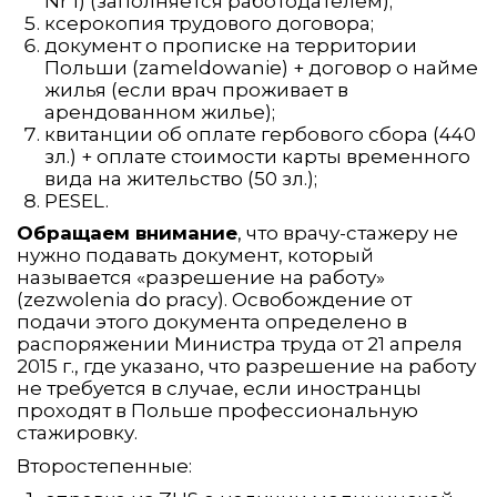
Nr 1) (заполняется работодателем);
ксерокопия трудового договора;
документ о прописке на территории
Польши (zameldowanie) + договор о найме
жилья (если врач проживает в
арендованном жилье);
квитанции об оплате гербового сбора (440
зл.) + оплате стоимости карты временного
вида на жительство (50 зл.);
PESEL.
Обращаем внимание
, что врачу-стажеру не
нужно подавать документ, который
называется «разрешение на работу»
(zezwolenia do pracy). Освобождение от
подачи этого документа определено в
распоряжении Министра труда от 21 апреля
2015 г., где указано, что разрешение на работу
не требуется в случае, если иностранцы
проходят в Польше профессиональную
стажировку.
Второстепенные: