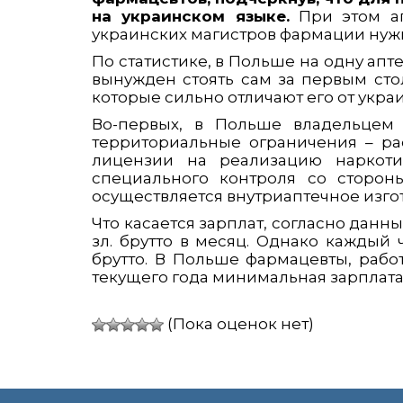
на украинском языке.
При этом ап
украинских магистров фармации нуж
По статистике, в Польше на одну апте
вынужден стоять сам за первым сто
которые сильно отличают его от укра
Во-первых, в Польше владельцем 
территориальные ограничения – ра
лицензии на реализацию наркоти
специального контроля со стороны
осуществляется внутриаптечное изго
Что касается зарплат, согласно данн
зл. брутто в месяц. Однако каждый
брутто. В Польше фармацевты, работ
текущего года минимальная зарплата к
(Пока оценок нет)