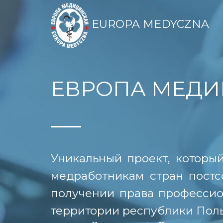
EUROPA MEDYCZNA
ЕВРОПА МЕДИ
Уникальный проект, которы
медработникам стран постс
получении права профессио
территории республики Пол