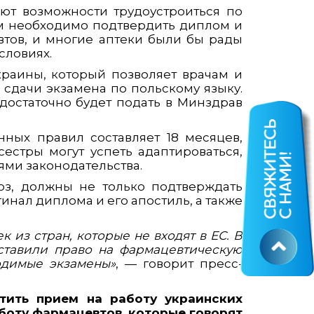
ют возможности трудоустроиться по
им необходимо подтвердить диплом и
втов, и многие аптеки были бы рады
словиях.
раины, который позволяет врачам и
сдачи экзамена по польскому языку.
достаточно будет подать в Минздрав
нных правил составляет 18 месяцев,
естры могут успеть адаптироваться,
ями законодательства.
юз, должны не только подтверждать
инал диплома и его апостиль, а также
из стран, которые не входят в ЕС. В
ставили право на фармацевтическую
одимые экзамены»
, — говорит пресс-
тить прием на работу украинских
аботу фармацевтов, которые говорят