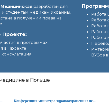
Программ
 Медицинская
разработан для
 и студентам медикам Украины,
Работа 
хстана в получении права на
Работа 
е.
Работа
Работа 
 Проекте:
Работа 
участия в программах
Перево
я в Проекте
Интерн
 консультация
ВУЗов 
 медицине в Польше
..
Конференция министра здравоохранения: пе...