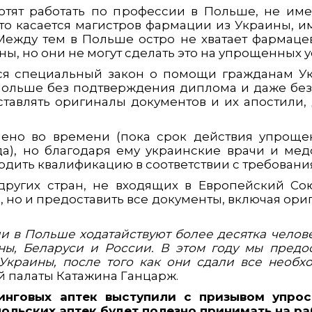
отят работать по профессии в Польше, не име
то касается магистров фармации из Украины, 
 Между тем в Польше остро не хватает фармаце
ы, но они не могут сделать это на упрощенных у
ся специальный закон о помощи гражданам Ук
Польше без подтверждения диплома и даже без 
ставлять оригиналы документов и их апостили, 
чено во времени (пока срок действия упроще
да), но благодаря ему украинские врачи и медс
рдить квалификацию в соответствии с требовани
других стран, не входящих в Европейский Со
 но и предоставить все документы, включая ориг
 в Польше ходатайствуют более десятка человек 
ны, Беларуси и России. В этом году мы предо
Украины, после того как они сдали все необх
 палаты Катажина Ганцарж.
инговых аптек выступили с призывом упрос
польских аптек будет полезно принимать на р