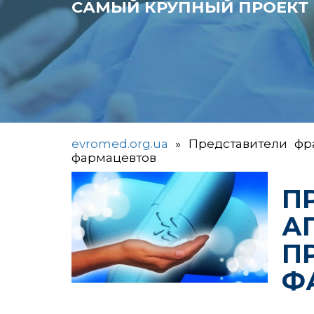
САМЫЙ КРУПНЫЙ ПРОЕКТ 
evromed.org.ua
»
Представители фр
фармацевтов
П
А
П
Ф