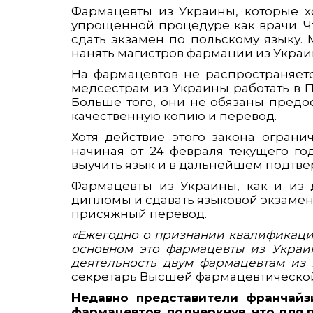
Фармацевты из Украины, которые х
упрощенной процедуре как врачи. Ч
сдать экзамен по польскому языку.
нанять магистров фармации из Украин
На фармацевтов не распространяет
медсестрам из Украины работать в 
Больше того, они не обязаны предо
качественную копию и перевод.
Хотя действие этого закона ограни
начиная от 24 февраля текущего го
выучить язык и в дальнейшем подтве
Фармацевты из Украины, как и из 
дипломы и сдавать языковой экзамен,
присяжный перевод.
«Ежегодно о признании квалификации
основном это фармацевты из Украи
деятельность двум фармацевтам из 
секретарь Высшей фармацевтической
Недавно представители франчайз
фармацевтов, подчеркнув, что для 