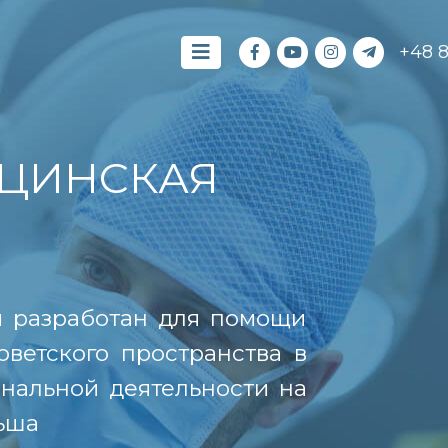
+48 
ЦИНСКАЯ
й разработан для помощи
оветского пространства в
нальной деятельности на
ьша