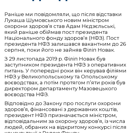
Раніше ми повідомляли, що після відставки
Лукаша Шумовського новим міністром
охорони здоров’я став Адам Нєдзєльські,
який раніше обіймав пост президента
Національного фонду здоров’я (НФЗ). Пост
президента НФЗ залишався вакантним до 26
серпня, поки його не зайняв Філіп Новак.
З 29 листопада 2019 р. Філіп Новак був
заступником президента НФЗ з оперативних
питань. У попередні роки він керував філіями
НФЗ у Великопольському та Опольському
воєводствах, а потім протягом п’яти років був
директором департаменту Мазовецького
воєводства НФЗ.
Відповідно до Закону про послуги охорони
здоров’я, фінансовані з державних коштів,
президент НФЗ призначається міністром,
відповідальним за охорону здоров’я, із числа
людей, обраних на відкритому конкурсі після
консультації з Радою Фонду.