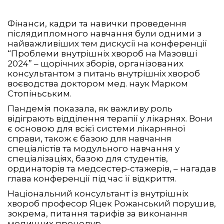
Фінанси, кадри та навички проведення
післядипломного навчання були одними з
найважливіших тем дискусії на конференції
“Проблеми внутрішніх хвороб на Мазовші
2024” – щорічних зборів, організованих
консультантом з питань внутрішніх хвороб
воєводства доктором мед. наук Марком
Стопіньським.
Пандемія показала, як важливу роль
відіграють відділення терапії у лікарнях. Вони
є основою для всієї системи лікарняної
справи, також є базою для навчання
спеціалістів та модульного навчання у
спеціалізаціях, базою для студентів,
ординаторів та медсестер-стажерів, – нагадав
глава конференції під час її відкриття.
Національний консультант із внутрішніх
хвороб професор Яцек Рожанський порушив,
зокрема, питання тарифів за виконання
медичних процедур.