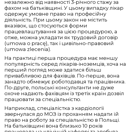
незалежно від наявності 3-річного стажу за
фахом на батьківщині. У цьому випадку лікар
одержує умовне право на професійну
діяльність. При цьому закон не містить
вказівок, що стосуються форми
працевлаштування за цією процедурою, а
отже, можна укладати як трудовий договір
(umowa o pracę), так і цивільно-правовий
(umowa zlecenia).
На практиці перша процедура має меншу
популярність серед лікарів-іноземців, хоча на
перший погляд може здатися більш
привабливою для фахівців. По-перше, вона
занадто обмежує роботодавця та працівника.
По-друге, польські консультанти не дуже
охоче надають фахівцям із третіх країн дозвіл
працювати за спеціальністю.
Наприклад, спеціалістка з кардіології
звернулася до МОЗ із проханням надати їй
право на роботу за спеціальністю в Польщі.
На батьківщині вона близько 10 років
працювала на клінічній кафедрі та здобула