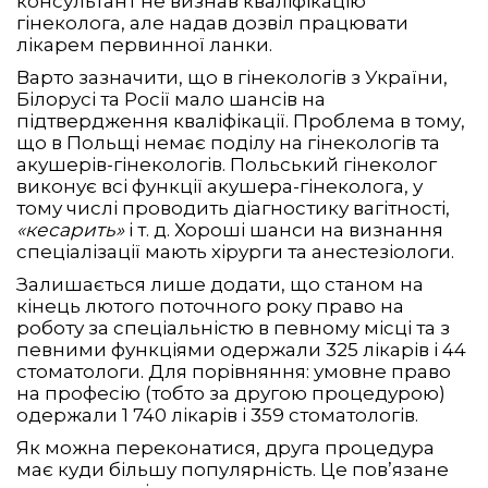
консультант не визнав кваліфікацію
гінеколога, але надав дозвіл працювати
лікарем первинної ланки.
Варто зазначити, що в гінекологів з України,
Білорусі та Росії мало шансів на
підтвердження кваліфікації. Проблема в тому,
що в Польщі немає поділу на гінекологів та
акушерів-гінекологів. Польський гінеколог
виконує всі функції акушера-гінеколога, у
тому числі проводить діагностику вагітності,
«кесарить»
і т. д. Хороші шанси на визнання
спеціалізації мають хірурги та анестезіологи.
Залишається лише додати, що станом на
кінець лютого поточного року право на
роботу за спеціальністю в певному місці та з
певними функціями одержали 325 лікарів і 44
стоматологи. Для порівняння: умовне право
на професію (тобто за другою процедурою)
одержали 1 740 лікарів і 359 стоматологів.
Як можна переконатися, друга процедура
має куди більшу популярність. Це пов’язане