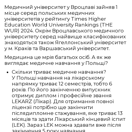
Медичний університет у Вроцлаві зайняв 1
місце серед польських медичних
університетів у рейтингу Times Higher
Education World University Rankings (THE
WUR) 2024. Окрім Вроцлавського медичного
університету серед найвище класифікованих
знаходяться також Ягеллонський університет
у м. Краків та Варшавський університет.
Медицина це мрія багатьох осіб. А як же
виглядає медичне навчання у Польщі?
Скільки триває медичне навчання?
У Польщі навчання на лікарському
напрямку триває 12 семестрів, тобто 6
років. По його закінченню випускник
отримує диплом і професійне звання
LEKARZ (Лікар). Для отримання повної
ліцензії потрібно ще закінчити
післядипломне стажування, яке триває 13
місяців та здати Лікарський кінцевий іспит
(LEK). Зараз LEK можна здавати вже після
закінчення 5 року навчання.