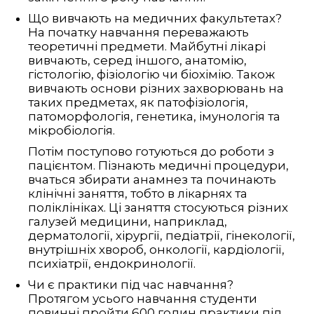
Що вивчають на медичних факультетах?
На початку навчання переважають
теоретичні предмети. Майбутні лікарі
вивчають, серед іншого, анатомію,
гістологію, фізіологію чи біохімію. Також
вивчають основи різних захворювань на
таких предметах, як патофізіологія,
патоморфологія, генетика, імунологія та
мікробіологія.
Потім поступово готуються до роботи з
пацієнтом. Пізнають медичні процедури,
вчаться збирати анамнез та починають
клінічні заняття, тобто в лікарнях та
поліклініках. Ці заняття стосуються різних
галузей медицини, наприклад,
дерматології, хірургії, педіатрії, гінекології,
внутрішніх хвороб, онкології, кардіології,
психіатрії, ендокринології.
Чи є практики під час навчання?
Протягом усього навчання студенти
повинні пройти 600 годин практики під