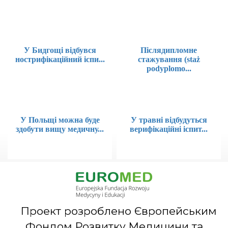
У Бидгощі відбувся
Післядипломне
нострифікаційний іспи...
стажування (staż
podyplomo...
У Польщі можна буде
У травні відбудуться
здобути вищу медичну...
верифікаційні іспит...
Проект розроблено Європейським
Фондом Розвитку Медицини та