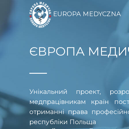
EUROPA MEDYCZNA
ЄВРОПА МЕДИ
Унікальний проект, роз
медпрацівникам країн пос
отриманні права професійної
республіки Польща