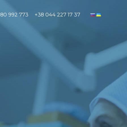
880 992 773
+38 044 227 17 37