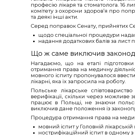
професію лікаря та стоматолога. 16 л
комітету з охорони здоров’я про попр
та деякі інші акти.
Серед поправок Сенату, прийнятих Се
щодо спеціальної процедури наданн
надання додаткових балів за лист пр
Що ж саме виключив законода
Нагадаємо, що на етапі підготовки
отримання права на медичну діяльніст
мовного іспиту пропонувалося ввести 
лікарні, яка їх запросила на роботу.
Польське лікарське співтовариств
верифікації, скільки через можливе зв
працює в Польщі, не знаючи польсь
виключив дане положення із законоп
Процедура отримання права на медичну
мовний іспит у Головній лікарській 
нострифікаційний іспит в одному з