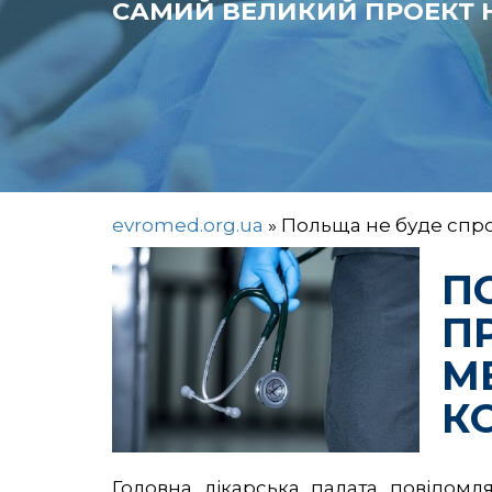
САМИЙ ВЕЛИКИЙ ПРОЕКТ Н
evromed.org.ua
»
Польща не буде спро
П
П
М
К
Головна лікарська палата повідом