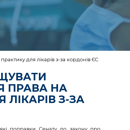
актику для лікарів з-за кордонів ЄС
ОЩУВАТИ
 ПРАВА НА
 ЛІКАРІВ З-ЗА
які поправки Сенату до закону про