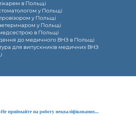
лікарем в Польщі
стоматологом у Польщі
провізором у Польщі
ветеринаром у Польщі
медсестрою в Польщі
ення до медичного ВНЗ в Польщі
тура для випускників медичних ВНЗ
і
«Не приймайте на роботу некваліфікованих...