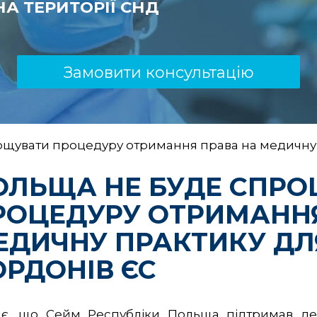
А ТЕРИТОРІЇ СНД
Замовити консультацію
щувати процедуру отримання права на медичну пр
ОЛЬЩА НЕ БУДЕ СПР
РОЦЕДУРУ ОТРИМАННЯ
ЕДИЧНУ ПРАКТИКУ ДЛЯ
ОРДОНІВ ЄС
ляє, що Сейм Республіки Польща підтримав де