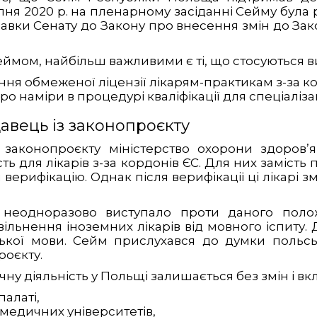
ипня 2020 р. на пленарному засіданні Сейму бул
авки Сенату до Закону про внесення змін до Закон
ймом, найбільш важливими є ті, що стосуються 
я обмеженої ліцензії лікарям-практикам з-за ко
о наміри в процедурі кваліфікації для спеціалізац
вець із законопроєкту
 законопроєкту міністерство охорони здоров’я
ь для лікарів з-за кордонів ЄС. Для них замість
верифікацію. Однак після верифікації ці лікарі з
о неодноразово виступало проти даного пол
ільнення іноземних лікарів від мовного іспиту. 
кої мови. Сейм прислухався до думки польсь
роєкту.
 діяльність у Польщі залишається без змін і вк
палаті,
 медичних університетів,