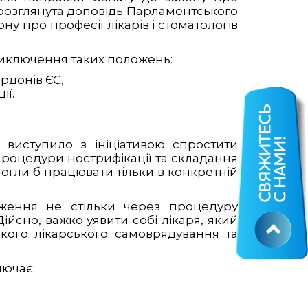
а розглянута доповідь Парламентського
у про професії лікарів і стоматологів
виключення таких положень:
рдонів ЄС,
ії.
 виступило з ініціативою спростити
 процедури нострифікації та складання
могли б працювати тільки в конкретній
оження не стільки через процедуру
Дійсно, важко уявити собі лікаря, який
кого лікарського самоврядування та
лючає: