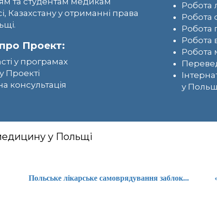
ям та студентам медикам
Робота 
сі, Казахстану у отриманні права
Робота 
ьщі.
Робота 
Робота 
про Проект:
Робота 
асті у програмах
Перевед
у Проекті
Інтерна
а консультація
у Польщ
 медицину у Польщі
Польське лікарське самоврядування заблок...