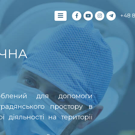
+48 
ЧНА
роблений для допомоги
традянського простору в
 діяльності на території