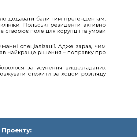
ало додавати бали тим претендентам,
клініки. Польські резиденти активно
на створює поле для корупції та умови
анні спеціалізації. Адже зараз, чим
брав найкраще рішення – поправку про
боролося за усунення вищезгаданих
довжувати стежити за ходом розгляду
 Проекту: