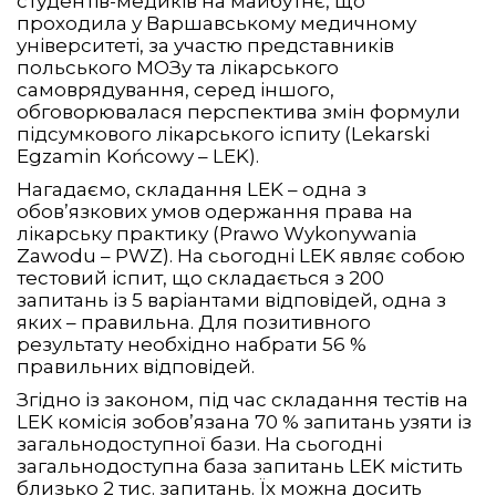
студентів-медиків на майбутнє, що
проходила у Варшавському медичному
університеті, за участю представників
польського МОЗу та лікарського
самоврядування, серед іншого,
обговорювалася перспектива змін формули
підсумкового лікарського іспиту (Lekarski
Egzamin Końcowy – LEK).
Нагадаємо, складання LEK – одна з
обов’язкових умов одержання права на
лікарську практику (Prawo Wykonywania
Zawodu – PWZ). На сьогодні LEK являє собою
тестовий іспит, що складається з 200
запитань із 5 варіантами відповідей, одна з
яких – правильна. Для позитивного
результату необхідно набрати 56 %
правильних відповідей.
Згідно із законом, під час складання тестів на
LEK комісія зобов’язана 70 % запитань узяти із
загальнодоступної бази. На сьогодні
загальнодоступна база запитань LEK містить
близько 2 тис. запитань. Їх можна досить