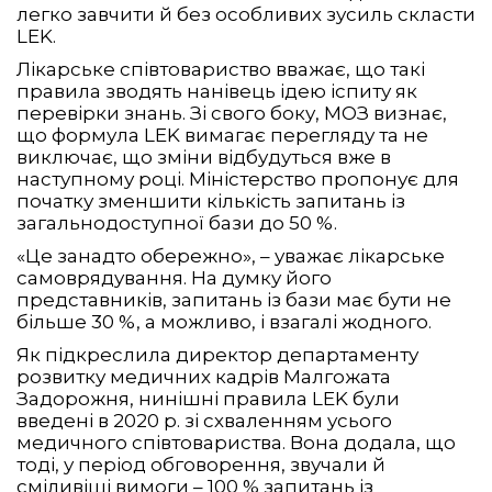
легко завчити й без особливих зусиль скласти
LEK.
Лікарське співтовариство вважає, що такі
правила зводять нанівець ідею іспиту як
перевірки знань. Зі свого боку, МОЗ визнає,
що формула LEK вимагає перегляду та не
виключає, що зміни відбудуться вже в
наступному році. Міністерство пропонує для
початку зменшити кількість запитань із
загальнодоступної бази до 50 %.
«Це занадто обережно», – уважає лікарське
самоврядування. На думку його
представників, запитань із бази має бути не
більше 30 %, а можливо, і взагалі жодного.
Як підкреслила директор департаменту
розвитку медичних кадрів Малгожата
Задорожня, нинішні правила LEK були
введені в 2020 р. зі схваленням усього
медичного співтовариства. Вона додала, що
тоді, у період обговорення, звучали й
сміливіші вимоги – 100 % запитань із