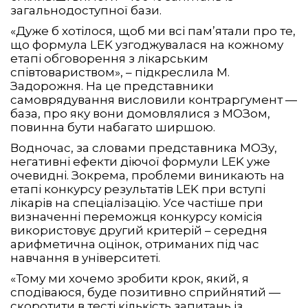
загальнодоступної бази.
«Дуже б хотілося, щоб ми всі пам’ятали про те,
що формула LEK узгоджувалася на кожному
етапі обговорення з лікарським
співтовариством», – підкреслила М.
Задорожня. На це представники
самоврядування висловили контраргумент —
база, про яку вони домовлялися з МОЗом,
повинна бути набагато ширшою.
Водночас, за словами представника МОЗу,
негативні ефекти діючої формули LEK уже
очевидні. Зокрема, проблеми виникають на
етапі конкурсу результатів LEK при вступі
лікарів на спеціалізацію. Усе частіше при
визначенні переможця конкурсу комісія
використовує другий критерій – середня
арифметична оцінок, отриманих під час
навчання в університеті.
«Тому ми хочемо зробити крок, який, я
сподіваюся, буде позитивно сприйнятий —
скоротити в тесті кількість запитань із