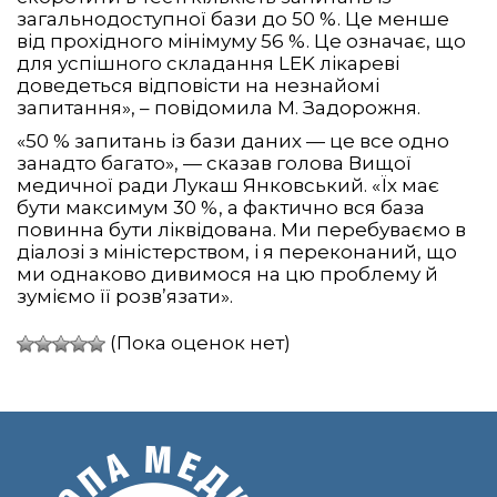
загальнодоступної бази до 50 %. Це менше
від прохідного мінімуму 56 %. Це означає, що
для успішного складання LEK лікареві
доведеться відповісти на незнайомі
запитання», – повідомила М. Задорожня.
«50 % запитань із бази даних — це все одно
занадто багато», — сказав голова Вищої
медичної ради Лукаш Янковський. «Їх має
бути максимум 30 %, а фактично вся база
повинна бути ліквідована. Ми перебуваємо в
діалозі з міністерством, і я переконаний, що
ми однаково дивимося на цю проблему й
зуміємо її розв’язати».
(Пока оценок нет)