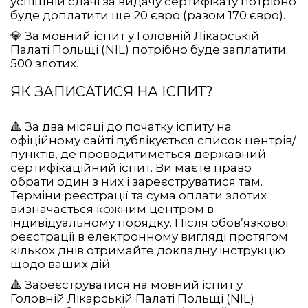
успішній сдачі за видачу сертифікату потрібно
буде доплатити ще 20 євро (разом 170 євро).
💎 За мовний іспит у Головній Лікарській
Палаті Польщі (NIL) потрібно буде заплатити
500 злотих.
ЯК ЗАПИСАТИСЯ НА ІСПИТ?
🔺 За два місяці до початку іспиту на
офіційному сайті публікується список центрів/
пунктів, де проводитиметься державний
сертифікаційний іспит. Ви маєте право
обрати один з них і зареєструватися там.
Терміни реєстрації та сума оплати злотих
визначається кожним центром в
індивідуальному порядку. Після обов’язкової
реєстрації в електронному вигляді протягом
кількох днів отримайте докладну інструкцію
щодо ваших дій.
🔺 Зареєструватися на мовний іспит у
Головній Лікарській Палаті Польщі (NIL)