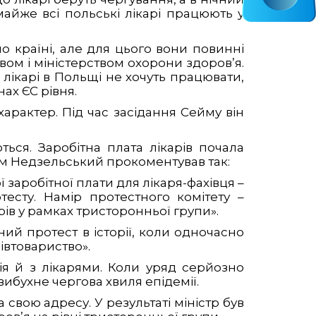
 майже всі польські лікарі працюють у
 країні, але для цього вони повинні
вом і міністерством охорони здоров’я.
лікарі в Польщі не хочуть працювати,
ах ЄС рівня.
характер. Під час засідання Сейму він
ься. Заробітна плата лікарів почала
дам Недзельський прокоментував так:
ї заробітної плати для лікаря-фахівця –
есту. Намір протестного комітету –
ів у рамках тристоронньої групи».
ний протест в історії, коли одночасно
івтовариство».
ія й з лікарями. Коли уряд серйозно
вибухне чергова хвиля епідемії.
 свою адресу. У результаті міністр був