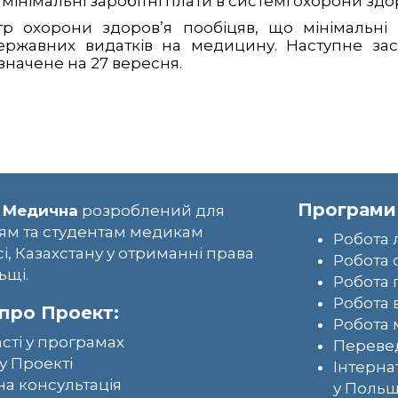
німальні заробітні плати в системі охорони здор
стр охорони здоров’я пообіцяв, що мінімальні 
ержавних видатків на медицину. Наступне зас
начене на 27 вересня.
Програми
 Медична
розроблений для
ям та студентам медикам
Робота 
сі, Казахстану у отриманні права
Робота 
ьщі.
Робота 
Робота 
про Проект:
Робота 
асті у програмах
Перевед
у Проекті
Інтерна
а консультація
у Польщ