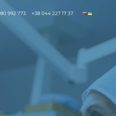
880 992 773
+38 044 227 17 37