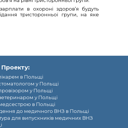
ов’я на рівні тристоронньої групи.
зарплати в охороні здоров’я будуть
ідання тристоронньої групи, на яке
 Проекту:
лікарем в Польщі
стоматологом у Польщі
провізором у Польщі
ветеринаром у Польщі
медсестрою в Польщі
ення до медичного ВНЗ в Польщі
тура для випускників медичних ВНЗ
і