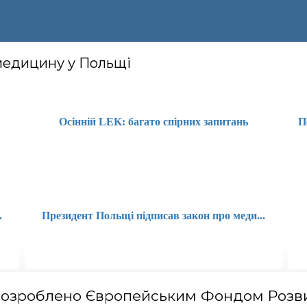
 медицину у Польщі
.
Осінній LEK: багато спірних запитань
П
.
Президент Польщі підписав закон про меди...
зроблено Європейським Фондом Розви