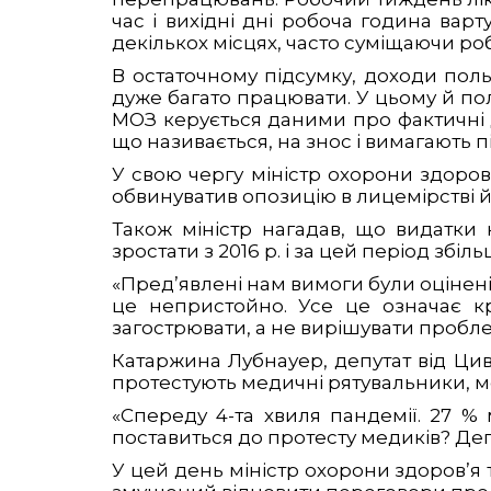
час і вихідні дні робоча година варт
декількох місцях, часто суміщаючи робо
В остаточному підсумку, доходи пол
дуже багато працювати. У цьому й пол
МОЗ керується даними про фактичні д
що називається, на знос і вимагають 
У свою чергу міністр охорони здоров’
обвинуватив опозицію в лицемірстві й 
Також міністр нагадав, що видатки 
зростати з 2016 р. і за цей період зб
«Пред’явлені нам вимоги були оцінені в
це непристойно. Усе це означає кр
загострювати, а не вирішувати пробл
Катаржина Лубнауер, депутат від Циві
протестують медичні рятувальники, ме
«Спереду 4-та хвиля пандемії. 27 %
поставиться до протесту медиків? Деп
У цей день міністр охорони здоров’я т