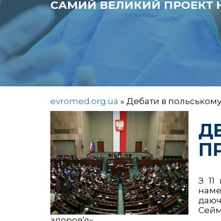
САМИЙ ВЕЛИКИЙ ПРОЕКТ Н
evromed.org.ua
»
Дебати в польському
Д
П
З 11
наме
даюч
Сейм
здоров’я».