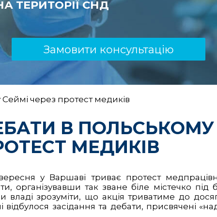
А ТЕРИТОРІЇ СНД
Замовити консультацію
 Сеймі через протест медиків
ЕБАТИ В ПОЛЬСЬКОМУ 
РОТЕСТ МЕДИКІВ
 вересня у Варшаві триває протест медпрацівн
ти, організувавши так зване біле містечко під б
и владі зрозуміти, що акція триватиме до досяг
і відбулося засідання та дебати, присвячені «н