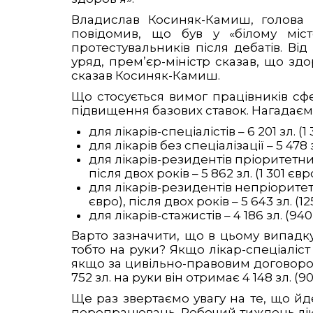
Владислав Косиняк-Камиш, голова По
повідомив, що був у «білому міст
протестувальників після дебатів. Ві
уряд, прем’єр-міністр сказав, що зд
сказав Косиняк-Камиш.
Що стосується вимог працівників сф
підвищення базових ставок. Нагадаємо
для лікарів-спеціалістів – 6 201 зл. (1
для лікарів без спеціалізації – 5 478 з
для лікарів-резидентів пріоритетни
після двох років – 5 862 зл. (1 301 євро
для лікарів-резидентів непріоритет
євро), після двох років – 5 643 зл. (12
для лікарів-стажистів – 4 186 зл. (940
Варто зазначити, що в цьому випадку 
тобто на руки? Якщо лікар-спеціаліст 
якщо за цивільно-правовим договором,
752 зл. на руки він отримає 4 148 зл. (9
Ще раз звертаємо увагу на те, що йд
перепрацювань. Робочий тиждень лікар