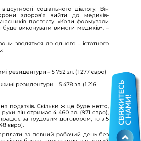
ідсутності соціального діалогу. Він
хорони здоров’я вийти до медиків-
 учасників протесту. «Коли формували
н буде виконувати вимоги медиків», –
они зводяться до одного – істотного
:
 резидентури – 5 752 зл. (1 277 євро),
имі резидентури – 5 478 зл. (1 216
ня податків. Скільки ж це буде нетто,
руки він отримає 4 460 зл. (971 євро),
 працює за трудовим договором, то з 5
48 євро).
 зарплати за повний робочий день без
 лікарі беруть чергування, а в нічний