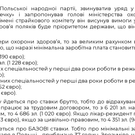
льської народної партії, звинуватив уряд у в
ечку» і запропонував голові міністерства о
д імені страйкового комітету він висунув вимоги
оров’я поляків буде пріоритетом держави, що ві
ери охорони здоров’я, то за великим рахунком в
, що наразі мінімальна заробітна плата становить
 390 євро);
л. (1 228 євро);
х спеціальностей у перші два роки роботи в режимі
);
них спеціальностей у перші два роки роботи в реж
52 євро);
 євро).
йдеться про ставки брутто, тобто до відрахуван
працює за трудовим договором, то з 6 201 зл. на 
 то 4 686 зл. (1 020 євро). Якщо лікар-резидент
03 євро), якщо за цивільно-правовим, то 4 351 зл. (9
еться про БАЗОВІ ставки. Тобто про мінімальні
я в Польщі – приблизно 37 годин. Зрозуміло, що