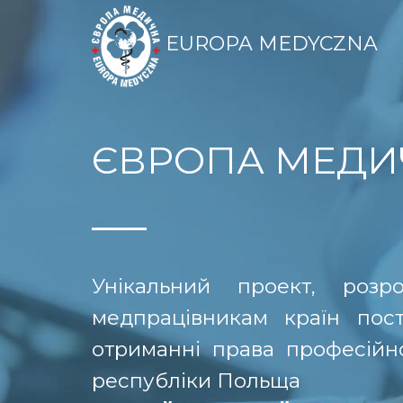
EUROPA MEDYCZNA
ЄВРОПА МЕДИ
Унікальний проект, роз
медпрацівникам країн пос
отриманні права професійної
республіки Польща