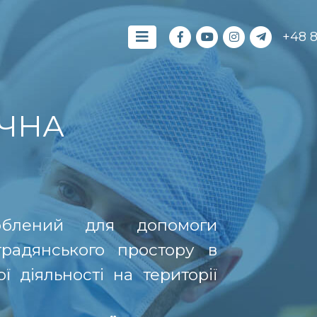
+48 
ЧНА
роблений для допомоги
традянського простору в
 діяльності на території