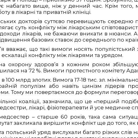
ує набагато вище, ніж у денний час. Крім того,
ту в лікарні та приватній клініці.
ьських докторів суттєво перевищують середню по
ягає суть конфлікту між лікарським співтоварист
оходи лікарів, не бажаючи вникати в нюанси. А 
підвищення базових ставок до середнього по країн
я вважає, що такі вимоги носять популістський 
ескалації конфлікту між лікарями та урядом.
на охорону здоров’я з кожним роком збільшуют
ільшилася на 72 %. Вимоги протестного комітету А
 100 млрд злотих. Вимога 17-18 тис. зл. мінімально
айній популізм або навіть цинізм лідерів прот
еми. Тому ми повертаємося до формули переговор
льної коаліції, зазначила, що це «перший подіб
дсестри, лікарі, фізіотерапевти й усе медичне сп
 медсестер – старше 60 років, така сама ситуац
утат закликала вирішити конфлікт ще до того, як 
а польський уряд вислухали багато різких слів на