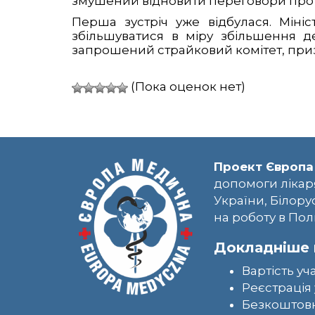
змушений відновити переговори про мі
Перша зустріч уже відбулася. Міні
збільшуватися в міру збільшення д
запрошений страйковий комітет, приз
(Пока оценок нет)
Проект Європа
допомоги лікар
України, Білору
на роботу в Пол
Докладніше 
Вартість уч
Реєстрація 
Безкоштовн