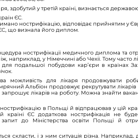
я, здобутий у третій країні, визнається державою
раїн ЄС.
тримано нострифікацію, відповідає прийнятим у Єв
 ЄС, що визнала його диплом.
оцедура нострифікації медичного диплома та от
ж, наприклад, у Німеччині або Чехії. Тому часто 
для подальшої побудови кар’єри в країнах Зах
ічок.
ва можливість для лікаря продовжувати робит
 мрячний Альбіон продовжує рекрутувати лікарів 
запрошує лікарів на роботу. Можна знайти ваканс
 нострифікацію в Польщі й відпрацював у цій кра
й країні ЄС додаткова нострифікація не буд
и запит до Міністерства освіти Польщі й от
ся скласти, і з ним ситуація різна. Наприклад,