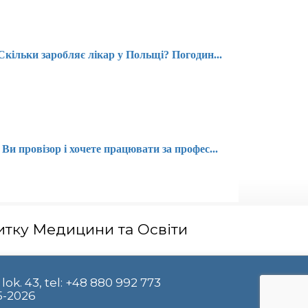
Скільки заробляє лікар у Польщі? Погодин...
Ви провізор і хочете працювати за профес...
тку Медицини та Освіти
lok. 43, tel: +48 880 992 773
5-2026