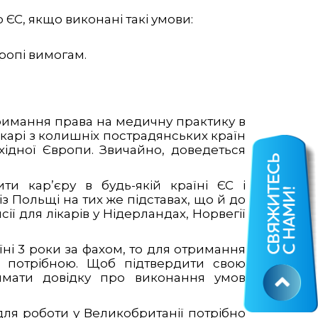
 ЄС, якщо виконані такі умови:
ропі вимогам.
римання права на медичну практику в
лікарі з колишніх пострадянських країн
ідної Європи. Звичайно, доведеться
и кар’єру в будь-якій країні ЄС і
із Польщі на тих же підставах, що й до
ії для лікарів у Нідерландах, Норвегії
їні 3 роки за фахом, то для отримання
е потрібною. Щоб підтвердити свою
римати довідку про виконання умов
 для роботи у Великобританії потрібно