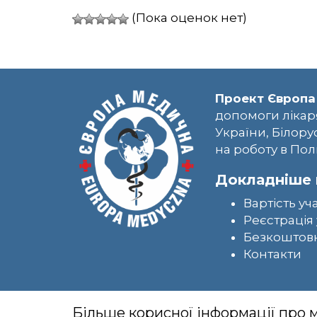
(Пока оценок нет)
Проект Європа
допомоги лікар
України, Білору
на роботу в Пол
Докладніше 
Вартість уч
Реєстрація 
Безкоштовн
Контакти
Більше корисної інформації про