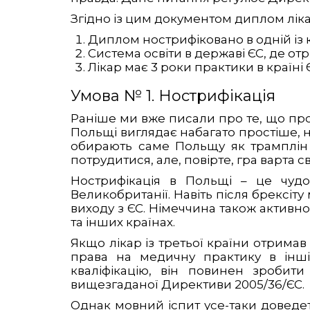
Згідно із цим документом диплом лікар
Диплом нострифіковано в одній із к
Система освіти в державі ЄС, де о
Лікар має 3 роки практики в країні
Умова № 1. Нострифікація
Раніше ми вже писали про те, що пр
Польщі виглядає набагато простіше, ні
обирають саме Польщу як трамплін 
потрудитися, але, повірте, гра варта св
Нострифікація в Польщі – це чудо
Великобританії. Навіть після брексіту
виходу з ЄС. Німеччина також активно 
та інших країнах.
Якщо лікар із третьої країни отримав
права на медичну практику в інші
кваліфікацію, він повинен зробит
вищезгаданої Директиви 2005/36/ЄС.
Однак мовний іспит усе-таки доведеть