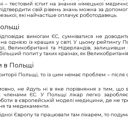
і – тестовий іспит на знання німецької медично
підтвердити свій рівень знань можна за допомог
езької, які найчастіше оплачує роботодавець.
Польщі
ідповідає вимогам ЄС, сумніватися не доводитьс
на однією із кращих у світі. У цьому рейтингу П
дії, Великобританії та Нідерландів, залишивши
 більший попит у таких країнах, як Великобританія
и в Польщі
риторії Польщі, то із цим немає проблем – після
овно, не йдуть ні в яке порівняння з тим, що в
є членами ЄС. У Польщі лікар легко заробляє 
боти в європейській моделі медицини, де не тр
ння та медикаменти.
ідної Європу та працювати там лікарем, то подум