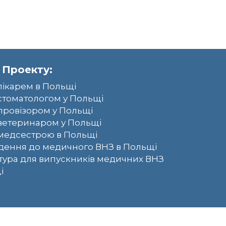
 Проекту:
лікарем в Польщі
стоматологом у Польщі
провізором у Польщі
ветеринаром у Польщі
медсестрою в Польщі
ення до медичного ВНЗ в Польщі
тура для випускників медичних ВНЗ
і