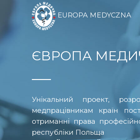
EUROPA MEDYCZNA
ЄВРОПА МЕДИ
Унікальний проект, роз
медпрацівникам країн пос
отриманні права професійної
республіки Польща