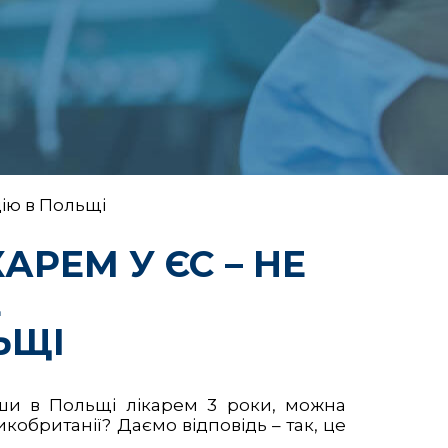
ію в Польщі
АРЕМ У ЄС – НЕ
Е
ЬЩІ
ши в Польщі лікарем 3 роки, можна
кобританії? Даємо відповідь – так, це