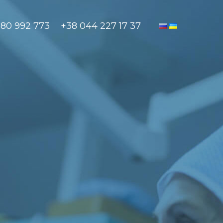
880 992 773
+38 044 227 17 37