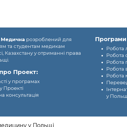
Програми
 Медична
розроблений для
ям та студентам медикам
Робота 
сі, Казахстану у отриманні права
Робота 
ьщі.
Робота 
Робота 
про Проект:
Робота 
асті у програмах
Перевед
у Проекті
Інтерна
а консультація
у Польщ
 медицину у Польщі