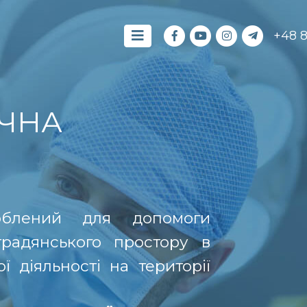
+48 
ЧНА
роблений для допомоги
традянського простору в
 діяльності на території