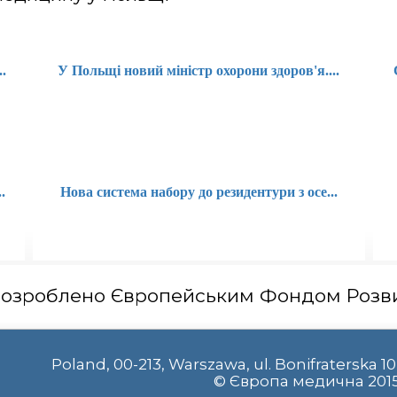
.
У Польщі новий міністр охорони здоров'я....
.
Нова система набору до резидентури з осе...
зроблено Європейським Фондом Розви
Poland, 00-213, Warszawa, ul. Bonifraterska 10 
© Європа медична 201