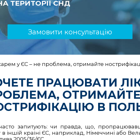
А ТЕРИТОРІЇ СНД
Замовити консультацію
карем у ЄС – не проблема, отримайте нострифікац
ОЧЕТЕ ПРАЦЮВАТИ ЛІК
РОБЛЕМА, ОТРИМАЙТ
ОСТРИФІКАЦІЮ В ПОЛ
часто запитують: чи правда, що, пропрацював
 іншій країні ЄС, наприклад, Німеччині або Вели
ива 2005/36/ЄС.