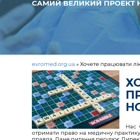
САМИЙ ВЕЛИКИЙ ПРОЕКТ Н
evromed.org.ua
»
Хочете працювати лі
Х
П
Н
Нас 
отримати право на медичну практику в
правда. Дане питання регулює Директ