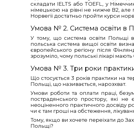
складати IELTS або TOEFL, у Німеччин
німецькою на рівні не нижче В2, але 
Норвегії достатньо пройти курси норв
Умова № 2. Система освіти в 
У тому, що система освіти Польщі в
польська система вищої освіти визна
європейського регіону після Фінлян
зрозуміло, чому польські лікарі мають
Умова № 3. Три роки практик
Що стосується 3 років практики на те
Польщі, що називається, нарозхват.
Умови роботи та оплати праці, безум
пострадянського простору, які не 
неоціненного практичного досвіду ро
чи є там гроші на обстеження, лікува
Тому, якщо ви хочете переїхати до Зах
Польщі?