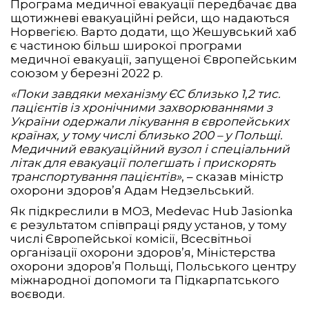
Програма медичної евакуації передбачає два
щотижневі евакуаційні рейси, що надаються
Норвегією. Варто додати, що Жешувський хаб
є частиною більш широкої програми
медичної евакуації, запущеної Європейським
союзом у березні 2022 р.
«Поки завдяки механізму ЄС близько 1,2 тис.
пацієнтів із хронічними захворюваннями з
України одержали лікування в європейських
країнах, у тому числі близько 200 – у Польщі.
Медичний евакуаційний вузол і спеціальний
літак для евакуації полегшать і прискорять
транспортування пацієнтів»
, – сказав міністр
охорони здоров’я Адам Недзельський.
Як підкреслили в МОЗ, Medevac Hub Jasionka
є результатом співпраці ряду установ, у тому
числі Європейської комісії, Всесвітньої
організації охорони здоров’я, Міністерства
охорони здоров’я Польщі, Польського центру
міжнародної допомоги та Підкарпатського
воєводи.