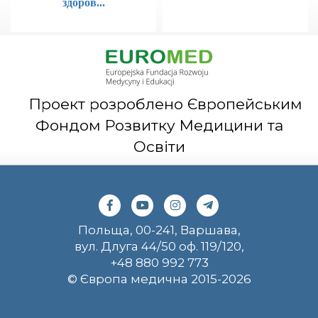
здоров...
Проект розроблено Європейським
Фондом Розвитку Медицини та
Освіти
Польща, 00-241, Варшава,
вул. Длуга 44/50 оф. 119/120,
+48 880 992 773
© Європа медична 2015-2026