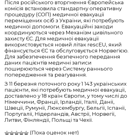
Після російського вторгнення Європейська
комісія встановила стандартну оперативну
процедуру (СОП) медичної евакуації
переміщених осіб з України, які потребують
медичної допомоги. Евакуаційні заходи
координуються через Механізм цивільного
захисту ЄС. Для медичної евакуації
використовується новий літак rescEU, який
фінансується ЄС та обслуговується Норвегією.
Для забезпечення безпечного передання
даних пацієнтів медичні записи
поширюються через Систему раннього
попередження та реагування.
З 11 березня поточного року 1 143 українських
пацієнти, які потребують медичної евакуації,
доставлено у 18 країн Європи, у тому числі до
Німеччини, Франції, Ірландії, Італії, Данії,
Швеції, Румунії, Люксембургу, Бельгії, Іспанії,
Португалії, Нідерландів, Австрії, Норвегії,
Литви, Фінляндії, Польщі та Чехії.
(Пока оценок нет)