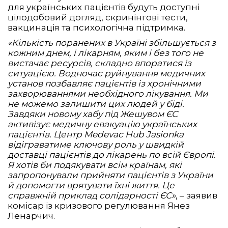
для українських пацієнтів будуть доступні
цілодобовий догляд, скринінгові тести,
вакцинація та психологічна підтримка.
«Кількість поранених в Україні збільшується з
кожним днем, і лікарням, яким і без того не
вистачає ресурсів, складно впоратися із
ситуацією. Водночас руйнування медичних
установ позбавляє пацієнтів із хронічними
захворюваннями необхідного лікування. Ми
не можемо залишити цих людей у біді.
Завдяки новому хабу під Жешувом ЄС
активізує медичну евакуацію українських
пацієнтів. Центр Medevac Hub Jasionka
відіграватиме ключову роль у швидкій
доставці пацієнтів до лікарень по всій Європі.
Я хотів би подякувати всім країнам, які
запропонували прийняти пацієнтів з України
й допомогти врятувати їхні життя. Це
справжній приклад солідарності ЄС»
, – заявив
комісар із кризового регулювання Янез
Ленарчич.