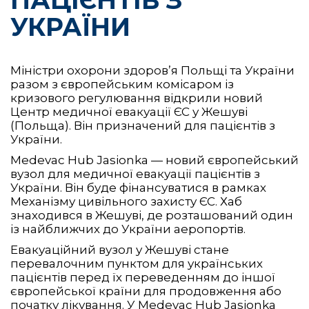
ПАЦІЄНТІВ З
УКРАЇНИ
Міністри охорони здоров’я Польщі та України
разом з європейським комісаром із
кризового регулювання відкрили новий
Центр медичної евакуації ЄС у Жешуві
(Польща). Він призначений для пацієнтів з
України.
Medevac Hub Jasionka — новий європейський
вузол для медичної евакуації пацієнтів з
України. Він буде фінансуватися в рамках
Механізму цивільного захисту ЄС. Хаб
знаходився в Жешуві, де розташований один
із найближчих до України аеропортів.
Евакуаційний вузол у Жешуві стане
перевалочним пунктом для українських
пацієнтів перед їх переведенням до іншої
європейської країни для продовження або
початку лікування. У Medevac Hub Jasionka