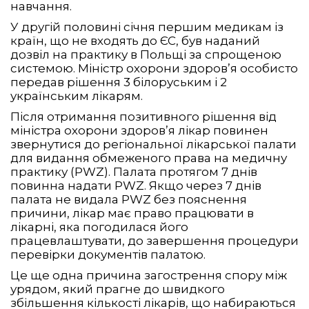
навчання.
У другій половині січня першим медикам із
країн, що не входять до ЄС, був наданий
дозвіл на практику в Польщі за спрощеною
системою. Міністр охорони здоров’я особисто
передав рішення 3 білоруським і 2
українським лікарям.
Після отримання позитивного рішення від
міністра охорони здоров’я лікар повинен
звернутися до регіональної лікарської палати
для видання обмеженого права на медичну
практику (PWZ). Палата протягом 7 днів
повинна надати PWZ. Якщо через 7 днів
палата не видала PWZ без пояснення
причини, лікар має право працювати в
лікарні, яка погодилася його
працевлаштувати, до завершення процедури
перевірки документів палатою.
Це ще одна причина загострення спору між
урядом, який прагне до швидкого
збільшення кількості лікарів, що набираються