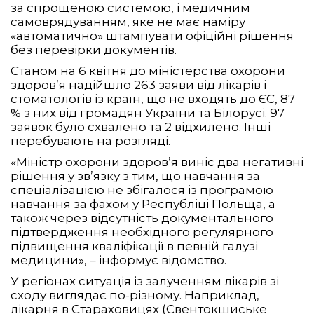
за спрощеною системою, і медичним
самоврядуванням, яке не має наміру
«автоматично» штампувати офіційні рішення
без перевірки документів.
Станом на 6 квітня до міністерства охорони
здоров’я надійшло 263 заяви від лікарів і
стоматологів із країн, що не входять до ЄС, 87
% з них від громадян України та Білорусі. 97
заявок було схвалено та 2 відхилено. Інші
перебувають на розгляді.
«Міністр охорони здоров’я виніс два негативні
рішення у зв’язку з тим, що навчання за
спеціалізацією не збігалося із програмою
навчання за фахом у Республіці Польща, а
також через відсутність документального
підтвердження необхідного регулярного
підвищення кваліфікації в певній галузі
медицини», – інформує відомство.
У регіонах ситуація із залученням лікарів зі
сходу виглядає по-різному. Наприклад,
лікарня в Стараховицях (Свентокшиське