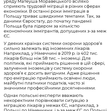
уряду Матеуша Моравецького всіляко
сприяють трудовій міграції в різних сферах
економіки. В останні роки імміграція в
Польщу триває швидкими темпами. Так, за
даними Євростату, до початку пандемії
Польща була лідером за кількістю
економічних іммігрантів, допущених з-за меж
ЄС.
У деяких країнах системи охорони здоров’я
сильно залежать від іноземних лікарів.
Наприклад, у Німеччині в 2019 р. із 402 тис.
лікарів більш ніж 58 тис. – іноземці. Для
політиків, які приймають рішення в цій сфері,
залучення іноземців у систему охорони
здоров’я є досить вигідним. Адже рішення
про еміграцію приймають освічені люди,
майбутні платники податків, часто зі
значними професійними досягненнями.
Однак польські експерти вважають
некоректним порівнювати ситуацію з
міграцією лікарів у межах ЄС, наприклад, з
Польщі до Німеччини, і з-за меж ЄС до Польщі.