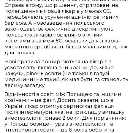
Справа в тому, що рішення, спрямовані на
полегшення міграції лікарів у межах ЄС,
передбачають усунення адміністративних
бар’єрів. А нововведення польського
законодавства фактично дискримінують
польських лікарів порівняно з їхніми
колегами з-за меж ЄС, оскільки для лікарів-
мігрантів передбачені більш м’які вимоги, ніж
для поляків.
Нові правила поширюються на лікарів з
усього світу, включаючи країни, де, м’яко
кажучи, рівень освіти (не тільки в галузі
медицини) не такий, як мав бути, та становить
велику загадку.
Відмінності в освіті між Польщею та іншими
країнами – це факт. Досить сказати, що в
Україні лікар отримує сертифікат фахівця
після інтернатури, яка, наприклад, у випадку
анестезіології триває 2 роки. Для порівняння:
у Польщі резидентура з анестезіології та
інтенсивної терапії – це 6 років роботи та