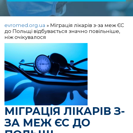
evromed.org.ua
»
Міграція лікарів з-за меж ЄС
до Польщі відбувається значно повільніше,
ніж очікувалося
МІГРАЦІЯ ЛІКАРІВ З-
ЗА МЕЖ ЄС ДО