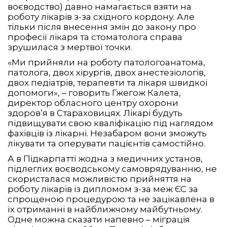
воєводство) давно намагається взяти на
роботу лікарів з-за східного кордону. Але
тільки після внесення змін до закону про
професії лікаря та стоматолога справа
зрушилася з мертвої точки.
«Ми прийняли на роботу патологоанатома,
патолога, двох хірургів, двох анестезіологів,
двох педіатрів, терапевти та лікаря швидкої
допомоги», – говорить Гжегож Калета,
директор обласного центру охорони
здоров’я в Стараховицях. Лікарі будуть
підвищувати свою кваліфікацію під наглядом
фахівців із лікарні. Незабаром вони зможуть
лікувати та оперувати пацієнтів самостійно.
А в Підкарпатті жодна з медичних установ,
підлеглих воєводському самоврядуванню, не
скористалася можливістю прийняття на
роботу лікарів із дипломом з-за меж ЄС за
спрощеною процедурою та не зацікавлена в
їх отриманні в найближчому майбутньому.
Одне можна сказати напевно – міграція