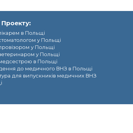
 Проекту:
лікарем в Польщі
стоматологом у Польщі
провізором у Польщі
ветеринаром у Польщі
медсестрою в Польщі
ення до медичного ВНЗ в Польщі
тура для випускників медичних ВНЗ
і