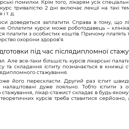
рські помилки. Крім того, лікарям усіх спеціаль
урс тривалістю 2 дні включає лекції на такі те
 т. д.
урси доведеться заплатити. Справа в тому, що л
я. Оплатити курси може роботодавець – клініка
ся платити з особистих коштів. Причому платять тіл
терство охорони здоров’я.
підготовки під час післядипломної стаж
 зл. Але все-таки більшість курсів лікарські па
у та складання іспиту позначається в книжці с
слядипломного стажування.
 може його перескласти. Другий раз іспит швид
чі налаштовані дуже лояльно. Тобто іспити з 
тажування, лікар-стажист складає в будь-якому 
 теоретичних курсів треба ставитися серйозно, 