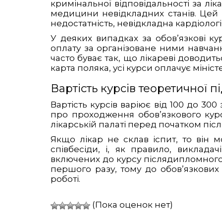
кримінальної відповідальності за ліка
медицини невідкладних станів. Цей к
недостатність, невідкладна кардіологія і
У деяких випадках за обов’язкові к
оплату за організоване ними навчанн
часто буває так, що лікареві доводить
карта поляка, усі курси оплачує мініс
Вартість курсів теоретичної 
Вартість курсів варіює від 100 до 300
про проходження обов’язкового курс
лікарській палаті перед початком пі
Якщо лікар не склав іспит, то він
співбесіди, і, як правило, виклада
включених до курсу післядипломного с
першого разу, тому до обов’язкових
роботі.
(Пока оценок нет)