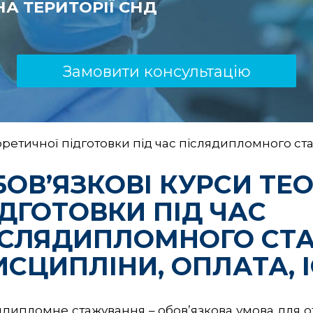
А ТЕРИТОРІЇ СНД
Замовити консультацію
оретичної підготовки під час післядипломного ст
БОВ’ЯЗКОВІ КУРСИ ТЕ
ІДГОТОВКИ ПІД ЧАС
ІСЛЯДИПЛОМНОГО СТ
ИСЦИПЛІНИ, ОПЛАТА, 
ядипломне стажування – обов’язкова умова для 