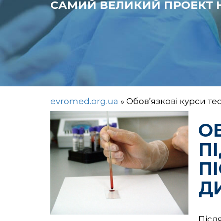
САМИЙ ВЕЛИКИЙ ПРОЕКТ Н
evromed.org.ua
»
Обов’язкові курси те
О
П
П
Д
Післ