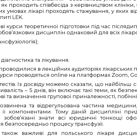
 як проходить співбесіда з керівництвом клініки
х умовах лікарі проходять стажування, у яких ві
питі LEK.
і курси теоретичної підготовки під час післяди
 обов’язкових дисциплін однаковий для всіх лікарс
нсфузіологія);
діагностика та лікування.
проводилися в лекційних аудиторіях лікарських п
урси проводяться online на платформах Zoom, Go
 тестів. Із досвіду можемо сказати, що найбільш
ивалість – 5 днів, він включає такі теми, як безпе
і та визначення групової приналежності, побічні р
розвинена та відрегульована частина медицини,
 її компонентами. Тому даній дисципліні прид
і зобов’язані знати всі юридичні тонкощі о
ся безпосередньо процесу трансфузії.
акож важливі для польського лікаря дисцип