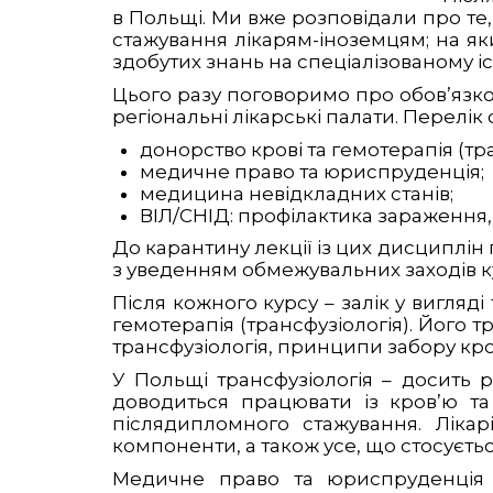
в Польщі. Ми вже розповідали про те,
стажування лікарям-іноземцям; на яки
здобутих знань на спеціалізованому іс
Цього разу поговоримо про обов’язков
регіональні лікарські палати. Перелік
донорство крові та гемотерапія (тра
медичне право та юриспруденція;
медицина невідкладних станів;
ВІЛ/СНІД: профілактика зараження, 
До карантину лекції із цих дисциплін 
з уведенням обмежувальних заходів к
Після кожного курсу – залік у вигляді
гемотерапія (трансфузіологія). Його тр
трансфузіологія, принципи забору кров
У Польщі трансфузіологія – досить 
доводиться працювати із кров’ю та
післядипломного стажування. Лікар
компоненти, а також усе, що стосуєть
Медичне право та юриспруденція т