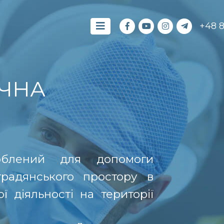
+48 
ЧНА
роблений для допомоги
традянського простору в
 діяльності на території