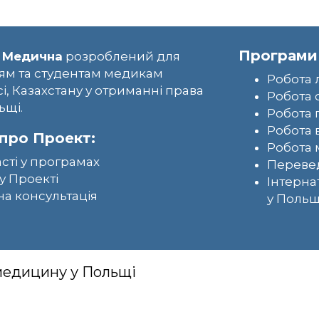
Програми
 Медична
розроблений для
ям та студентам медикам
Робота 
сі, Казахстану у отриманні права
Робота 
ьщі.
Робота 
Робота 
про Проект:
Робота 
асті у програмах
Перевед
у Проекті
Інтерна
а консультація
у Польщ
 медицину у Польщі