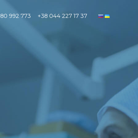
880 992 773
+38 044 227 17 37