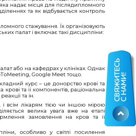
, яка надає місця для післядипломного
дділеннях та як відбувається контроль
пломного стажування. Їх організовують
ьких палат і включає такі дисципліни:
алат або на кафедрах у клініках. Однак
ToMeeting, Google Meet тощо.
 складний курс – це донорство крові та
ка крові та її компонентів, раціональна
еакції та ін.
 і всім лікарям тією чи іншою мірою
іляється велика увага вже на етапі
формлення замовлення на кров та її
ліни, особливо у світлі посилення