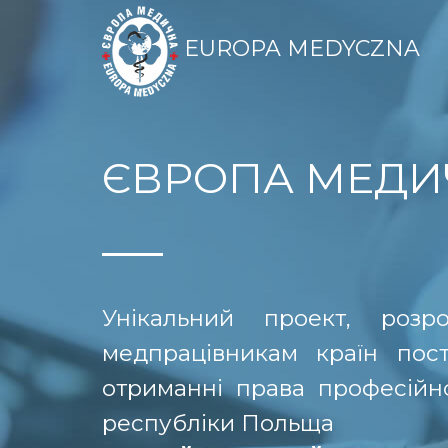
EUROPA MEDYCZNA
ЄВРОПА МЕДИ
Унікальний проект, роз
медпрацівникам країн пос
отриманні права професійної
республіки Польща