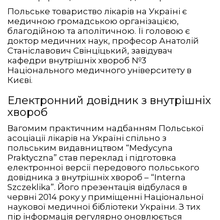
Польське товариство лікарів на Україні є
медичною громадською організацією,
благодійною та аполітичною. Її головою є
доктор медичних наук, професор Анатолій
Станіславович Свінціцький, завідувач
кафедри внутрішніх хвороб №3
Національного медичного університету в
Києві.
Електронний довідник з внутрішніх
хвороб
Вагомим практичним надбанням Польської
асоціації лікарів на Україні спільно з
польським видавництвом “Medycyna
Praktyczna” став переклад і підготовка
електронної версії передового польського
довідника з внутрішніх хвороб – “Interna
Szczeklika”. Його презентація відбулася в
червні 2014 року у приміщенні Національної
наукової медичної бібліотеки України. З тих
пір інформація регулярно оновлюється