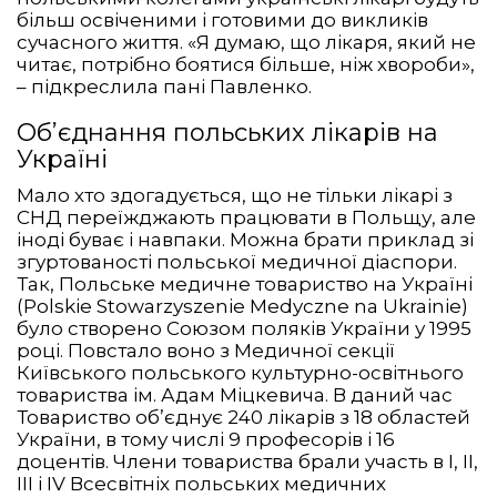
більш освіченими і готовими до викликів
сучасного життя. «Я думаю, що лікаря, який не
читає, потрібно боятися більше, ніж хвороби»,
– підкреслила пані Павленко.
Об’єднання польських лікарів на
Україні
Мало хто здогадується, що не тільки лікарі з
СНД переїжджають працювати в Польщу, але
іноді буває і навпаки. Можна брати приклад зі
згуртованості польської медичної діаспори.
Так, Польське медичне товариство на Україні
(Polskie Stowarzyszenie Medyczne na Ukrainie)
було створено Союзом поляків України у 1995
році. Повстало воно з Медичної секції
Київського польського культурно-освітнього
товариства ім. Адам Міцкевича. В даний час
Товариство об’єднує 240 лікарів з 18 областей
України, в тому числі 9 професорів і 16
доцентів. Члени товариства брали участь в I, II,
III і IV Всесвітніх польських медичних