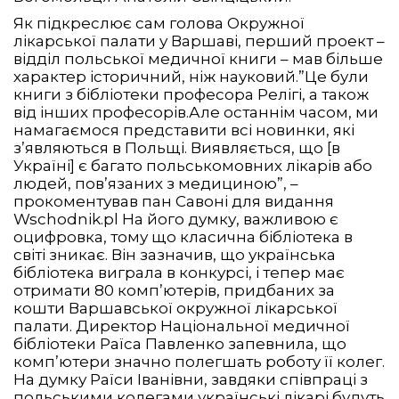
Як підкреслює сам голова Окружної
лікарської палати у Варшаві, перший проект –
відділ польської медичної книги – мав більше
характер історичний, ніж науковий.”Це були
книги з бібліотеки професора Релігі, а також
від інших професорів.Але останнім часом, ми
намагаємося представити всі новинки, які
з’являються в Польщі. Виявляється, що [в
Україні] є багато польськомовних лікарів або
людей, пов’язаних з медициною”, –
прокоментував пан Савоні для видання
Wschodnik.pl На його думку, важливою є
оцифровка, тому що класична бібліотека в
світі зникає. Він зазначив, що українська
бібліотека виграла в конкурсі, і тепер має
отримати 80 комп’ютерів, придбаних за
кошти Варшавської окружної лікарської
палати. Директор Національної медичної
бібліотеки Раїса Павленко запевнила, що
комп’ютери значно полегшать роботу її колег.
На думку Раїси Іванівни, завдяки співпраці з
польськими колегами українські лікарі будуть