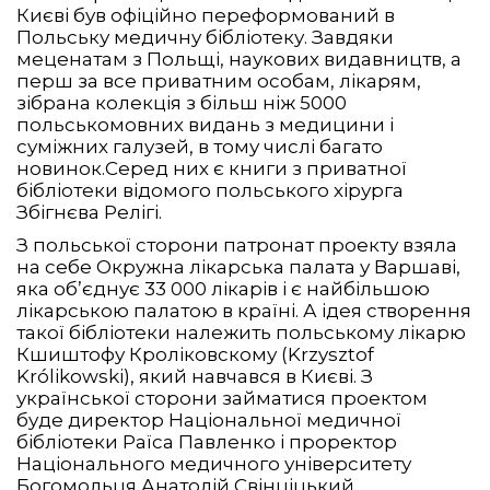
Києві був офіційно переформований в
Польську медичну бібліотеку. Завдяки
меценатам з Польщі, наукових видавництв, а
перш за все приватним особам, лікарям,
зібрана колекція з більш ніж 5000
польськомовних видань з медицини і
суміжних галузей, в тому числі багато
новинок.Серед них є книги з приватної
бібліотеки відомого польського хірурга
Збігнєва Релігі.
З польської сторони патронат проекту взяла
на себе Окружна лікарська палата у Варшаві,
яка об’єднує 33 000 лікарів і є найбільшою
лікарською палатою в країні. А ідея створення
такої бібліотеки належить польському лікарю
Кшиштофу Кроліковскому (Krzysztof
Królikowski), який навчався в Києві. З
української сторони займатися проектом
буде директор Національної медичної
бібліотеки Раїса Павленко і проректор
Національного медичного університету
Богомольця Анатолій Свінціцький.