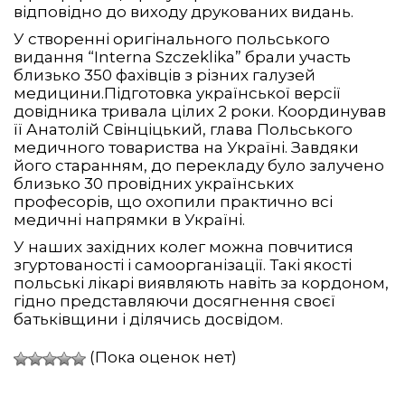
відповідно до виходу друкованих видань.
У створенні оригінального польського
видання “Interna Szczeklika” брали участь
близько 350 фахівців з різних галузей
медицини.Підготовка української версії
довідника тривала цілих 2 роки. Координував
її Анатолій Свінціцький, глава Польського
медичного товариства на Україні. Завдяки
його старанням, до перекладу було залучено
близько 30 провідних українських
професорів, що охопили практично всі
медичні напрямки в Україні.
У наших західних колег можна повчитися
згуртованості і самоорганізації. Такі якості
польські лікарі виявляють навіть за кордоном,
гідно представляючи досягнення своєї
батьківщини і ділячись досвідом.
(Пока оценок нет)