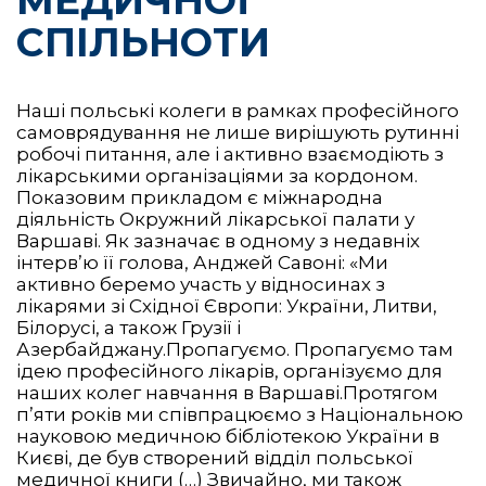
МЕДИЧНОЇ
СПІЛЬНОТИ
Наші польські колеги в рамках професійного
самоврядування не лише вирішують рутинні
робочі питання, але і активно взаємодіють з
лікарськими організаціями за кордоном.
Показовим прикладом є міжнародна
діяльність Окружний лікарської палати у
Варшаві. Як зазначає в одному з недавніх
інтерв’ю її голова, Анджей Савоні: «Ми
активно беремо участь у відносинах з
лікарями зі Східної Європи: України, Литви,
Білорусі, а також Грузії і
Азербайджану.Пропагуємо. Пропагуємо там
ідею професійного лікарів, організуємо для
наших колег навчання в Варшаві.Протягом
п’яти років ми співпрацюємо з Національною
науковою медичною бібліотекою України в
Києві, де був створений відділ польської
медичної книги (…) Звичайно, ми також