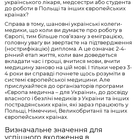
українського лікаря, медсестри або студента
до роботи в Польщі та інших європейських
країнах?
Справа в тому, шановні українські колеги-
медики, що коли ви думаєте про роботу в
Європі, тим більше пов’язану з еміграцією,
головну увагу ви звертаєте на підтвердження
(нострифікацію) диплома. А це означає 2-4-
річний етап життя, коли вам доведеться
вкладати час і гроші, вчитися мови, вчити
медицину заново на цій мові. І тільки через 3-
4 роки ви справді почнете щось розуміти в
системі європейської медицини. Але
прислухайтеся до організаторів програми
«Європа медична – для України», до досвіду
власного і безлічі медиків з України та інших
пострадянських країн, які зараз працюють у
Польщі, Німеччині, Великобританії та інших
європейських країнах.
Визначальне значення для
успішного входження в