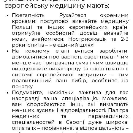
європейську медицину мають:
Поетапність. Рухайтеся окремими
кроками: поступово вивчайте медицину
Польщі та інших європейських країн,
отримуйте особистий досвід, вивчайте
мови, знайомтеся. Нострифікація та 2-3
роки іспитів – не єдиний шлях!
На кожному етапі вчіться заробляти,
домовлятися про вартість своєї праці. Чим
менше час і витрачена сума і чим швидше
ви одержите винагороду за свою працю в
системі європейської медицини – тим
правильніший ваш вибір, особливо на
початку.
Подумайте, наскільки важлива для вас
насправді ваша спеціалізація. Можливо,
вам сподобаються інші, які вимагають
менших зусиль і відповідальності. Палітра
медичних та парамедичних
спеціальностей в Європі дуже широка,
оплата їх – порівнянна, а відповідальність –