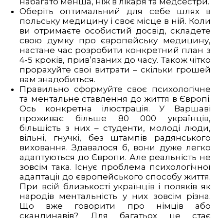
набагато менша, ніж в лікаря та медсестри.
Оберіть оптимальний для себе шлях в
польську медицину і своє місце в ній. Коли
ви отримаєте особистий досвід, складете
свою думку про європейську медицину,
настане час розробити конкретний план з
4-5 кроків, прив’язаних до часу. Також чітко
прорахуйте свої витрати – скільки грошей
вам знадобиться.
Правильно сформуйте своє психологічне
та ментальне ставлення до життя в Європі.
Ось конкретна ілюстрація. У Варшаві
проживає більше 80 000 українців,
більшість з них – студенти, молоді люди,
вільні, гнучкі, без штампів радянського
виховання. Здавалося б, вони дуже легко
адаптуються до Європи. Але реальність не
зовсім така. Існує проблема психологічної
адаптації до європейського способу життя.
При всій близькості українців і поляків як
народів ментальність у них зовсім різна.
Що вже говорити про німців або
скандинавів? Для багатьох це стає