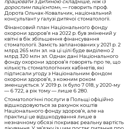
працювати з дитиною складніше, ніж із
дорослим пацієнтом»
, — говорить проф.
Дорота Ольчак-Ковальчик, національний
консультант у галузі дитячої стоматології.
Фінансовий план Національного фонду
охорони здоров’я на 2022 р. був змінений у
квітні в бік збільшення фінансування
стоматології. Замість запланованих у 2021 р. 2
млрд 265 млн зл. на ці цілі буде виділено 2
млрд 320 млн зл. Однак дані Національного
фонду охорони здоров’я говорять про те, що
кількість стоматологічних кабінетів, які
підписали угоду з Національним фондом
охорони здоров’я, з кожним роком
зменшується. У 2019 р. їх було 7 018, у 2020-му
— 6 722, а рік тому — лише 6 280.
Стоматологічні послуги в Польщі офіційно
відшкодовуються за рахунок коштів
Національного фонду здоров’я, але на
практиці це відшкодування лише в
незначному обсязі покриває реальну вартість
лікування. У зв’язку із цим постає питання про