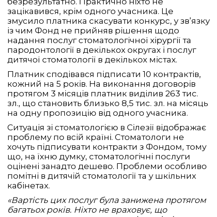
безрезультатно. Практично ніхто не
зацікавився, крім одного учасника. Це
змусило платника скасувати конкурс, у зв’язку
із чим Фонд не прийняв рішення щодо
надання послуг стоматологічної хірургії та
пародонтології в декількох округах і послуг
дитячої стоматології в декількох містах.
Платник сподівався підписати 10 контрактів,
кожний на 5 років. На виконання договорів
протягом 3 місяців платник виділив 263 тис.
зл., що становить близько 8,5 тис. зл. на місяць
на одну пропозицію від одного учасника.
Ситуація зі стоматологією в Сілезії відображає
проблему по всій країні. Стоматологи не
хочуть підписувати контракти з Фондом, тому
що, на їхню думку, стоматологічні послуги
оцінені занадто дешево. Проблеми особливо
помітні в дитячій стоматології та у шкільних
кабінетах.
«Вартість цих послуг була занижена протягом
багатьох років. Ніхто не враховує, що