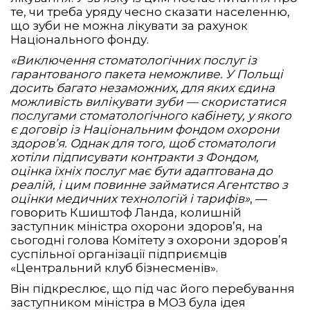
те, чи треба уряду чесно сказати населенню,
що зуби не можна лікувати за рахунок
Національного фонду.
«Виключення стоматологічних послуг із
гарантованого пакета неможливе. У Польщі
досить багато незаможних, для яких єдина
можливість вилікувати зуби — скористатися
послугами стоматологічного кабінету, у якого
є договір із Національним фондом охорони
здоров’я. Однак для того, щоб стоматологи
хотіли підписувати контракти з Фондом,
оцінка їхніх послуг має бути адаптована до
реалій, і цим повинне займатися Агентство з
оцінки медичних технологій і тарифів»
, —
говорить Кшиштоф Ланда, колишній
заступник міністра охорони здоров’я, на
сьогодні голова Комітету з охорони здоров’я
суспільної організації підприємців
«Центральний клуб бізнесменів».
Він підкреслює, що під час його перебування
заступником міністра в МОЗ була ідея