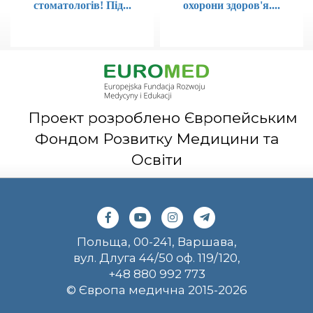
стоматологів! Під...
охорони здоров'я....
Проект розроблено Європейським
Фондом Розвитку Медицини та
Освіти
Польща, 00-241, Варшава,
вул. Длуга 44/50 оф. 119/120,
+48 880 992 773
© Європа медична 2015-2026