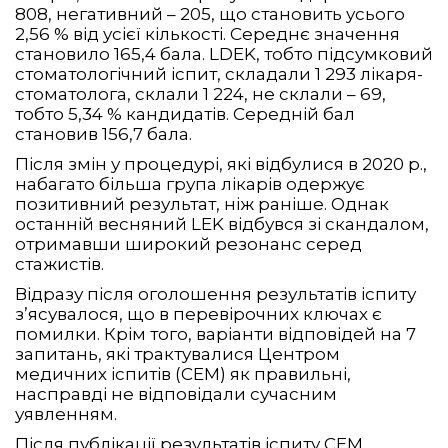
808, негативний – 205, що становить усього
2,56 % від усієї кількості. Середнє значення
становило 165,4 бала. LDEK, тобто підсумковий
стоматологічний іспит, складали 1 293 лікаря-
стоматолога, склали 1 224, не склали – 69,
тобто 5,34 % кандидатів. Середній бал
становив 156,7 бала.
Після змін у процедурі, які відбулися в 2020 р.,
набагато більша група лікарів одержує
позитивний результат, ніж раніше. Однак
останній весняний LEK відбувся зі скандалом,
отримавши широкий резонанс серед
стажистів.
Відразу після оголошення результатів іспиту
з’ясувалося, що в перевірочних ключах є
помилки. Крім того, варіанти відповідей на 7
запитань, які трактувалися Центром
медичних іспитів (CEM) як правильні,
насправді не відповідали сучасним
уявленням.
Після публікації результатів іспиту CEM