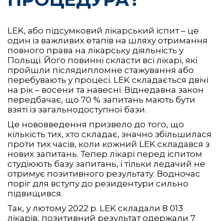
LEK, або підсумковий лікарський іспит – це
один із важливих етапів на шляху отримання
повного права на лікарську діяльність у
Польщі. Його повинні скласти всі лікарі, які
пройшли післядипломне стажування або
перебувають у процесі. LEK складається двічі
на рік – восени та навесні. Віднедавна закон
передбачає, що 70 % запитань мають бути
взяті із загальнодоступної бази.
Це нововведення призвело до того, що
кількість тих, хто складає, значно збільшилася
проти тих часів, коли кожний LEK складався з
нових запитань. Тепер лікарі перед іспитом
студіюють базу запитань, і тільки ледачий не
отримує позитивного результату. Водночас
поріг для вступу до резидентури сильно
підвищився.
Так, у лютому 2022 р. LEK складали 8 013
лікарів, позитивний результат одержали 7