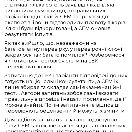
отримав кілька сотень заяв від лікарів, які
висловили сумніви щодо правильних
варіантів відповідей. СЕМ звернувся до
експертів, і вони підтвердили правоту лікарів.
Ключі були відкориговані, а СЕМ оновив
результати іспитів.
Як так вийшло, що, незважаючи на
багатоетапну перевірку, у перевірочні ключі
закралося так багато помилок? Розберемося,
як готуються тестові буклети на LEK і
перевірочні ключі.
Запитання до LEK і варіанти відповідей до них
готують національні консультанти, а СЕМ їх
лише збирає та складає самі екзаменаційні
тести. Автори запитань зобов’язані вказати
правильну відповідь і надати посилання, де її
можна знайти. Потім запитання та відповіді
перевіряють рецензенти й можуть їх змінити.
Для відбору запитань із загальнодоступної
бази СЕМ також звертається до національних
консультантів у різних галузях медицини.