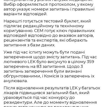
Вибір оформляється протоколом, у якому
автор указує номери запитань і правильні
варіанти відповідей.
Нарешті готується тестовий буклет, який
підлягає редакційному та технічному
коригуванню. CEM готує ключ правильних
відповідей відповідно до вказівок авторів,
рецензентів та експертів, які обирають
запитання з бази даних.
Уже під час іспиту можуть бути подані
заперечення щодо змісту запитань. Під час
лютневого LEK було висунуто в цілому 359
заперечень на 83 запитання. Щодо 3
запитань заперечення були визнані
обґрунтованими, і Комісія із заперечень їх
анулювала.
Після відновлення результатів LEK у багатьох
лікарів підвищився загальний бал, який
ураховується під час конкурсу до
резидентури. Але до моменту відновлення
результатів конкурс до резидентур уже