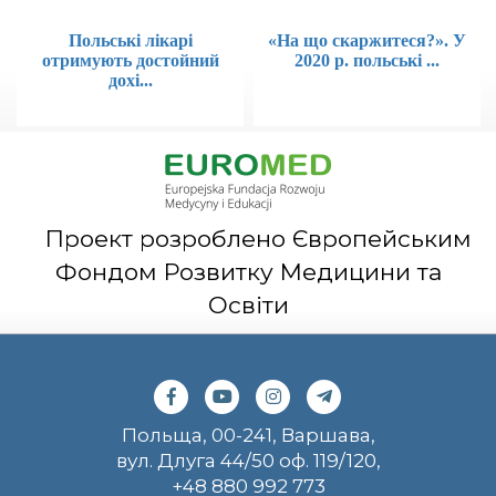
Польські лікарі
«На що скаржитеся?». У
отримують достойний
2020 р. польські ...
дохі...
Проект розроблено Європейським
Фондом Розвитку Медицини та
Освіти
Польща, 00-241, Варшава,
вул. Длуга 44/50 оф. 119/120,
+48 880 992 773