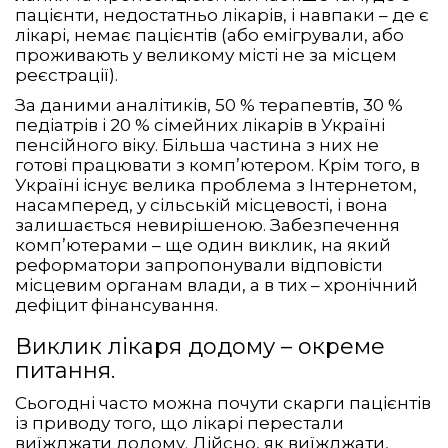
пацієнти, недостатньо лікарів, і навпаки – де є
лікарі, немає пацієнтів (або емігрували, або
проживають у великому місті не за місцем
реєстрації).
За даними аналітиків, 50 % терапевтів, 30 %
педіатрів і 20 % сімейних лікарів в Україні
пенсійного віку. Більша частина з них не
готові працювати з комп’ютером. Крім того, в
Україні існує велика проблема з Інтернетом,
насамперед, у сільській місцевості, і вона
залишається невирішеною. Забезпечення
комп’ютерами – ще один виклик, на який
реформатори запропонували відповісти
місцевим органам влади, а в тих – хронічний
дефіцит фінансування.
Виклик лікаря додому – окреме
питання.
Сьогодні часто можна почути скарги пацієнтів
із приводу того, що лікарі перестали
виїжджати додому. Дійсно, як виїжджати,