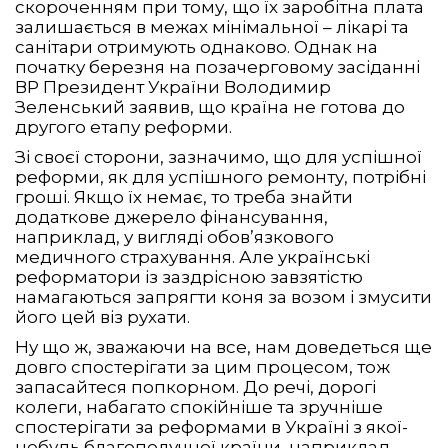
скороченням при тому, що їх заробітна плата
залишається в межах мінімальної – лікарі та
санітари отримують однаково. Однак на
початку березня на позачерговому засіданні
ВР Президент України Володимир
Зеленський заявив, що країна не готова до
другого етапу реформи.
Зі своєї сторони, зазначимо, що для успішної
реформи, як для успішного ремонту, потрібні
гроші. Якщо їх немає, то треба знайти
додаткове джерело фінансування,
наприклад, у вигляді обов’язкового
медичного страхування. Але українські
реформатори із заздрісною завзятістю
намагаються запрягти коня за возом і змусити
його цей віз рухати.
Ну що ж, зважаючи на все, нам доведеться ще
довго спостерігати за цим процесом, тож
запасайтеся попкорном. До речі, дорогі
колеги, набагато спокійніше та зручніше
спостерігати за реформами в Україні з якої-
небудь благополучної країни, наприклад