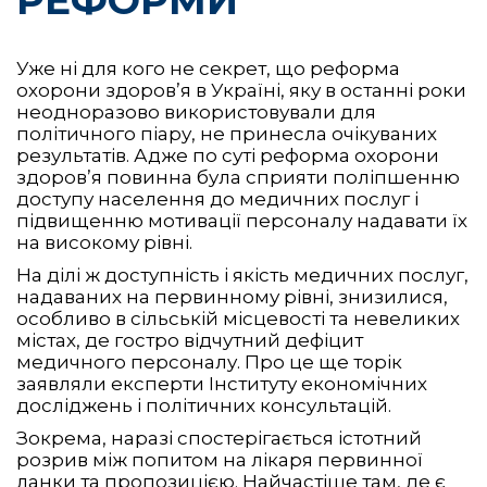
Уже ні для кого не секрет, що реформа
охорони здоров’я в Україні, яку в останні роки
неодноразово використовували для
політичного піару, не принесла очікуваних
результатів. Адже по суті реформа охорони
здоров’я повинна була сприяти поліпшенню
доступу населення до медичних послуг і
підвищенню мотивації персоналу надавати їх
на високому рівні.
На ділі ж доступність і якість медичних послуг,
надаваних на первинному рівні, знизилися,
особливо в сільській місцевості та невеликих
містах, де гостро відчутний дефіцит
медичного персоналу. Про це ще торік
заявляли експерти Інституту економічних
досліджень і політичних консультацій.
Зокрема, наразі спостерігається істотний
розрив між попитом на лікаря первинної
ланки та пропозицією. Найчастіше там, де є