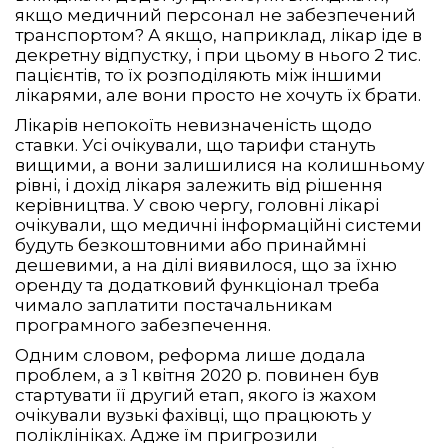
якщо медичний персонал не забезпечений
транспортом? А якщо, наприклад, лікар іде в
декретну відпустку, і при цьому в нього 2 тис.
пацієнтів, то їх розподіляють між іншими
лікарями, але вони просто не хочуть їх брати.
Лікарів непокоїть невизначеність щодо
ставки. Усі очікували, що тарифи стануть
вищими, а вони залишилися на колишньому
рівні, і дохід лікаря залежить від рішення
керівництва. У свою чергу, головні лікарі
очікували, що медичні інформаційні системи
будуть безкоштовними або принаймні
дешевими, а на ділі виявилося, що за їхню
оренду та додатковий функціонал треба
чимало заплатити постачальникам
програмного забезпечення.
Одним словом, реформа лише додала
проблем, а з 1 квітня 2020 р. повинен був
стартувати її другий етап, якого із жахом
очікували вузькі фахівці, що працюють у
поліклініках. Адже їм пригрозили