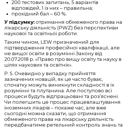
200 тестових запитань, 5 варіантів
відповідей, 1 із них – правильна;
прохідний бал – 60 %.
У підсумку:
отримання обмеженого права на
лікарську діяльність (PWZ) без перспективи
наукової та освітньої роботи.
Таким чином, LEW призначений для
підтвердження професійної кваліфікації, але
не вищої освіти в розумінні Закону від
20.07.2018 р. «Право про вищу освіту та науку в
цілях наукових та освітніх».
P. S. Очевидно у випадку прийняття
зазначених новацій, як це часто буває,
спочатку можуть виникнути складності в їх
розумінні та плутанина. Але поступово всі
процеси будуть відпрацьовані та роз’яснені.
Чи полегшить це процес працевлаштування
іноземних лікарів – покаже час, але вже
сьогодні можна сказати, що отримання
обмеженого права на лікарську діяльність
передбачатиме ретельний контроль знань та