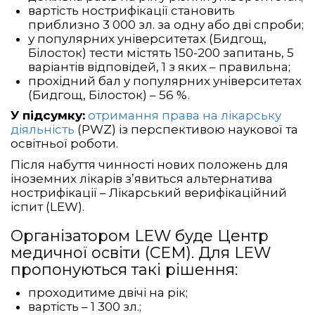
вартість нострифікації становить
приблизно 3 000 зл. за одну або дві спроби;
у популярних університетах (Бидгощ,
Білосток) тести містять 150-200 запитань, 5
варіантів відповідей, 1 з яких – правильна;
прохідний бал у популярних університетах
(Бидгощ, Білосток) – 56 %.
У підсумку:
отримання права на лікарську
діяльність
(PWZ) із перспективою наукової та
освітньої роботи.
Після набуття чинності нових положень для
іноземних лікарів з’явиться альтернатива
нострифікації – Лікарський верифікаційний
іспит (LEW).
Організатором LEW буде Центр
медичної освіти (CEM). Для LEW
пропонуються такі рішення:
проходитиме двічі на рік;
вартість – 1 300 зл.;