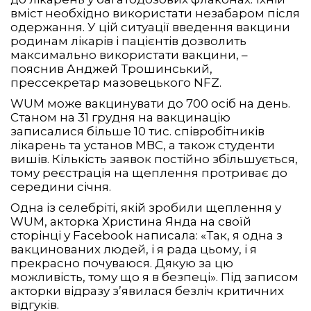
вміст необхідно використати незабаром після
одержання. У цій ситуації введення вакцини
родинам лікарів і пацієнтів дозволить
максимально використати вакцини, –
пояснив Анджей Трошинський,
прессекретар мазовецького NFZ.
WUM може вакцинувати до 700 осіб на день.
Станом на 31 грудня на вакцинацію
записалися більше 10 тис. співробітників
лікарень та установ МВС, а також студенти
вишів. Кількість заявок постійно збільшується,
тому реєстрація на щеплення протриває до
середини січня.
Одна із селебріті, якій зробили щеплення у
WUM, акторка Христина Янда на своїй
сторінці у Facebook написала: «Так, я одна з
вакцинованих людей, і я рада цьому, і я
прекрасно почуваюся. Дякую за цю
можливість, тому що я в безпеці». Під записом
акторки відразу з’явилася безліч критичних
відгуків.