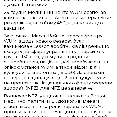
Даміан Патецький.
29 грудня Медичний центр WUM розпочав
кампанію вакцинації. Агентство матеріальних
резервів надало йому 450 додаткових доз
вакцини.
За словами Марти Войтах, прессекретаря
WUM, з додаткового резерву були
вакциновані 300 співробітників лікарень, що
входять до сфери управління університету, і
група з 150 осіб, у тому числі родини
співробітників, пацієнти, які перебувають під
опікою установ WUM, а також відомі діячі
культури та мистецтва (18 осіб). За словами
спікера, вакцинація людей зі світу культури –
це пропозиція Національного фонду охорони
здоров’я (NFZ). Але NFZ це заперечує.
Водночас NFZ, у відповідь на заклик Вищої
медичної палати (NIL), дозволив членам
сімей лікарів із лікарень, керованих WUM,
пройти вакцинацію. «Вакцини доставляються
до лікарень у багатодозових флаконах. Їхній