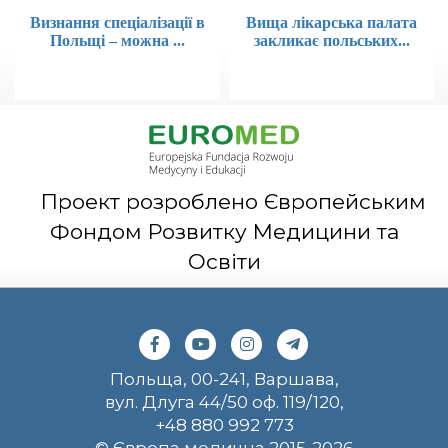
Визнання спеціалізації в
Вища лікарська палата
Польщі – можна ...
закликає польських...
Проект розроблено Європейським
Фондом Розвитку Медицини та
Освіти
Польща, 00-241, Варшава,
вул. Длуга 44/50 оф. 119/120,
+48 880 992 773