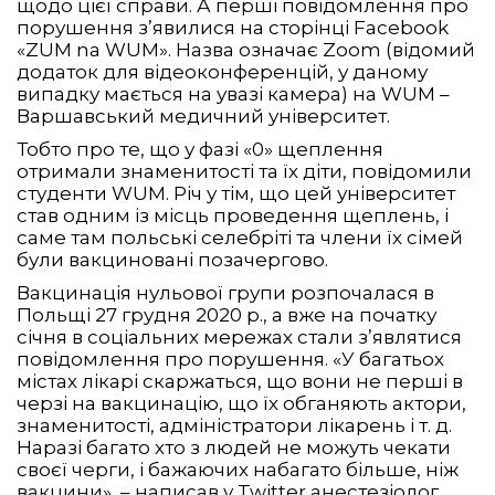
щодо цієї справи. А перші повідомлення про
порушення з’явилися на сторінці Facebook
«ZUM na WUM». Назва означає Zoom (відомий
додаток для відеоконференцій, у даному
випадку мається на увазі камера) на WUM –
Варшавський медичний університет.
Тобто про те, що у фазі «0» щеплення
отримали знаменитості та їх діти, повідомили
студенти WUM. Річ у тім, що цей університет
став одним із місць проведення щеплень, і
саме там польські селебріті та члени їх сімей
були вакциновані позачергово.
Вакцинація нульової групи розпочалася в
Польщі 27 грудня 2020 р., а вже на початку
січня в соціальних мережах стали з’являтися
повідомлення про порушення. «У багатьох
містах лікарі скаржаться, що вони не перші в
черзі на вакцинацію, що їх обганяють актори,
знаменитості, адміністратори лікарень і т. д.
Наразі багато хто з людей не можуть чекати
своєї черги, і бажаючих набагато більше, ніж
вакцини», – написав у Twitter анестезіолог