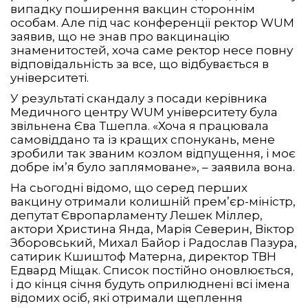
випадку поширення вакцин стороннім
особам. Але під час конференції ректор WUM
заявив, що не знав про вакцинацію
знаменитостей, хоча саме ректор несе повну
відповідальність за все, що відбувається в
університеті.
У результаті скандалу з посади керівника
Медичного центру WUM університету була
звільнена Єва Тшепла. «Хоча я працювала
самовіддано та із кращих спонукань, мене
зробили так званим козлом відпущення, і моє
добре ім’я було заплямоване», – заявила вона.
На сьогодні відомо, що серед перших
вакцину отримали колишній прем’єр-міністр,
депутат Європарламенту Лешек Міллер,
актори Христина Янда, Марія Северин, Віктор
Зборовський, Михал Байор і Радослав Пазура,
сатирик Кшиштоф Матерна, директор ТВН
Едвард Міщак. Список постійно оновлюється,
і до кінця січня будуть оприлюднені всі імена
відомих осіб, які отримали щеплення