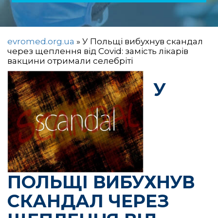
evromed.org.ua
»
У Польщі вибухнув скандал
через щеплення від Covid: замість лікарів
вакцини отримали селебріті
У
ПОЛЬЩІ ВИБУХНУВ
СКАНДАЛ ЧЕРЕЗ