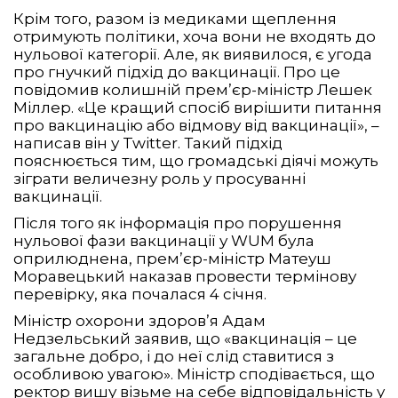
Крім того, разом із медиками щеплення
отримують політики, хоча вони не входять до
нульової категорії. Але, як виявилося, є угода
про гнучкий підхід до вакцинації. Про це
повідомив колишній прем’єр-міністр Лешек
Міллер. «Це кращий спосіб вирішити питання
про вакцинацію або відмову від вакцинації», –
написав він у Twitter. Такий підхід
пояснюється тим, що громадські діячі можуть
зіграти величезну роль у просуванні
вакцинації.
Після того як інформація про порушення
нульової фази вакцинації у WUM була
оприлюднена, прем’єр-міністр Матеуш
Моравецький наказав провести термінову
перевірку, яка почалася 4 січня.
Міністр охорони здоров’я Адам
Недзельський заявив, що «вакцинація – це
загальне добро, і до неї слід ставитися з
особливою увагою». Міністр сподівається, що
ректор вишу візьме на себе відповідальність у