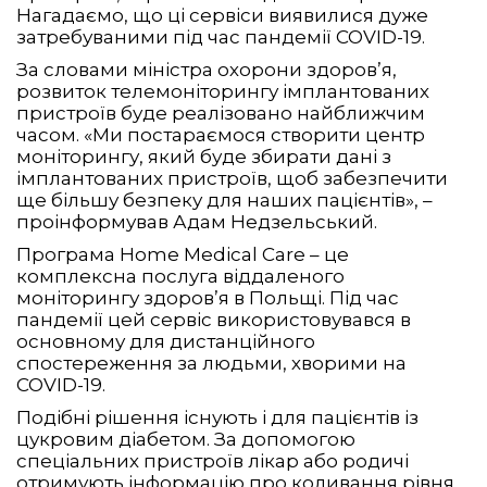
Нагадаємо, що ці сервіси виявилися дуже
затребуваними під час пандемії COVID-19.
За словами міністра охорони здоров’я,
розвиток телемоніторингу імплантованих
пристроїв буде реалізовано найближчим
часом. «Ми постараємося створити центр
моніторингу, який буде збирати дані з
імплантованих пристроїв, щоб забезпечити
ще більшу безпеку для наших пацієнтів», –
проінформував Адам Недзельський.
Програма Home Medical Care – це
комплексна послуга віддаленого
моніторингу здоров’я в Польщі. Під час
пандемії цей сервіс використовувався в
основному для дистанційного
спостереження за людьми, хворими на
COVID-19.
Подібні рішення існують і для пацієнтів із
цукровим діабетом. За допомогою
спеціальних пристроїв лікар або родичі
отримують інформацію про коливання рівня