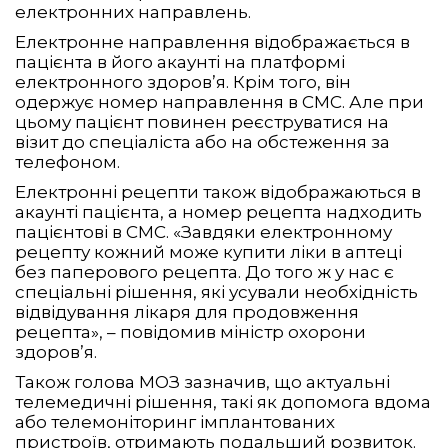
електронних направлень.
Електронне направлення відображається в
пацієнта в його акаунті на платформі
електронного здоров’я. Крім того, він
одержує номер направлення в СМС. Але при
цьому пацієнт повинен реєструватися на
візит до спеціаліста або на обстеження за
телефоном.
Електронні рецепти також відображаються в
акаунті пацієнта, а номер рецепта надходить
пацієнтові в СМС. «Завдяки електронному
рецепту кожний може купити ліки в аптеці
без паперового рецепта. До того ж у нас є
спеціальні рішення, які усували необхідність
відвідування лікаря для продовження
рецепта», – повідомив міністр охорони
здоров’я.
Також голова МОЗ зазначив, що актуальні
телемедичні рішення, такі як допомога вдома
або телемоніторинг імплантованих
пристроїв, отримають подальший розвиток.