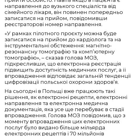
прийти особисто. Навіть якщо в пацієнта є
направлення до вузького спеціаліста від
сімейного лікаря, він повинен попередньо
записатися на прийом, повідомивши
реєстраторові номер направлення.
«У рамках пілотного проєкту можна буде
записатися на прийом до кардіолога та на
інструментальні обстеження: магнітно-
резонансну томографію та комп’ютерну
томографію», – сказав голова МОЗ,
підкресливши, що електронна реєстрація
підвищить доступність медичних послуг, а її
впровадження відповідає загальній тенденції
цифровізації польської охорони здоров’я.
На сьогодні в Польщі вже працюють такі
рішення, як електронні рецепти, електронні
направлення та електронна медична
документація, яка усе ще перебуває в стадії
впровадження. Голова МОЗ повідомив, що з
моменту впровадження цих електронних
послуг було видано більше мільярда
електронних рецептів і 70 мільйонів