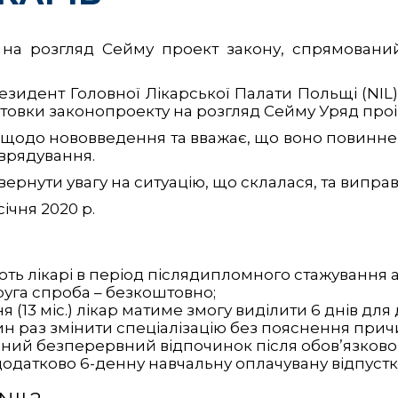
в на розгляд Сейму проект закону, спрямова
езидент Головної Лікарської Палати Польщі (NIL)
готовки законопроекту на розгляд Сейму Уряд проі
 щодо нововведення та вважає, що воно повинне 
врядування.
ернути увагу на ситуацію, що склалася, та виправи
ічня 2020 р.
дають лікарі в період післядипломного стажування 
 друга спроба – безкоштовно;
(13 міс.) лікар матиме змогу виділити 6 днів для 
ин раз змінити спеціалізацію без пояснення прич
нний безперервний відпочинок після обов’язково
 додатково 6-денну навчальну оплачувану відпустк