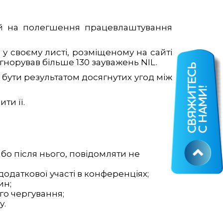
ний на полегшення працевлаштування
 у своєму листі, розміщеному на сайті
гнорував більше 130 зауважень NIL.
бути результатом досягнутих угод між
ти її.
або після нього, повідомляти не
додаткової участі в конференціях;
ин;
го чергування;
у.