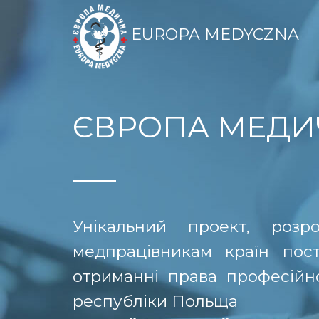
EUROPA MEDYCZNA
ЄВРОПА МЕДИ
Унікальний проект, роз
медпрацівникам країн пос
отриманні права професійної
республіки Польща