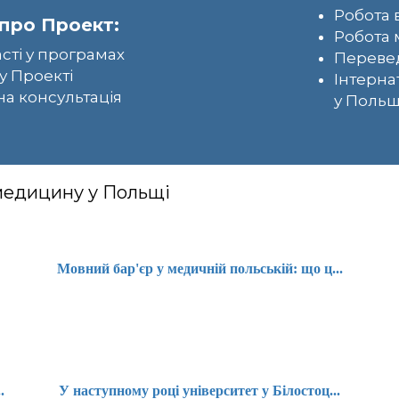
Робота 
про Проект:
Робота 
асті у програмах
Перевед
у Проекті
Інтерна
а консультація
у Польщ
 медицину у Польщі
Мовний бар'єр у медичній польській: що ц...
.
У наступному році університет у Білостоц...