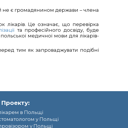
й не є громадянином держави – члена
к лікарів. Це означає, що перевірка
ізації
та професійного досвіду, буде
 польської медичної мови для лікарів-
 перед тим як запроваджувати подібні
 Проекту:
лікарем в Польщі
стоматологом у Польщі
провізором у Польщі