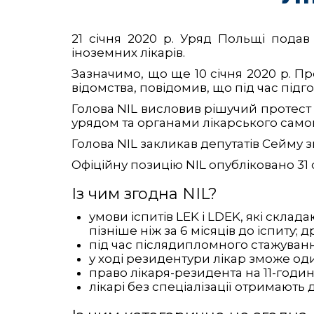
21 січня 2020 р. Уряд Польщі пода
іноземних лікарів.
Зазначимо, що ще 10 січня 2020 р. Пр
відомства, повідомив, що під час під
Голова NIL висловив рішучий протест
урядом та органами лікарського само
Голова NIL закликав депутатів Сейму зв
Офіційну позицію NIL опубліковано 31 с
Із чим згодна NIL?
умови іспитів LEK і LDEK, які скла
пізніше ніж за 6 місяців до іспиту;
під час післядипломного стажування 
у ході резидентури лікар зможе од
право лікаря-резидента на 11-годи
лікарі без спеціалізації отримають