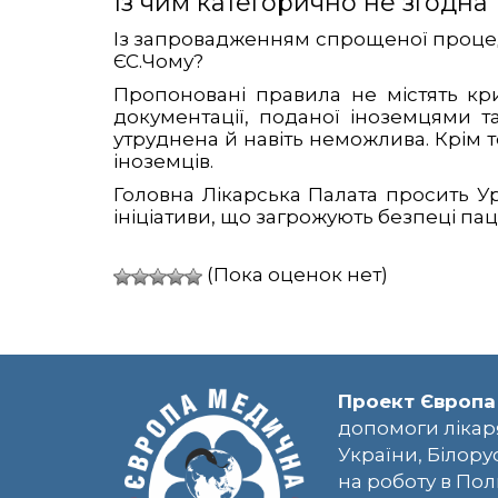
Із чим категорично не згодна 
Із запровадженням спрощеної процед
ЄС.Чому?
Пропоновані правила не містять кри
документації, поданої іноземцями 
утруднена й навіть неможлива. Крім т
іноземців.
Головна Лікарська Палата просить Ур
ініціативи, що загрожують безпеці пац
(Пока оценок нет)
Проект Європа
допомоги лікар
України, Білору
на роботу в Пол