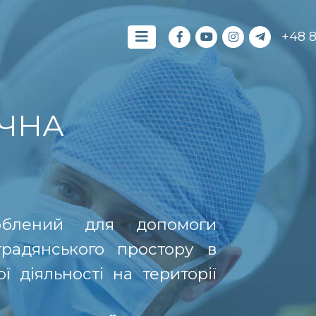
+48 
ЧНА
роблений для допомоги
традянського простору в
 діяльності на території