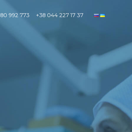
880 992 773
+38 044 227 17 37