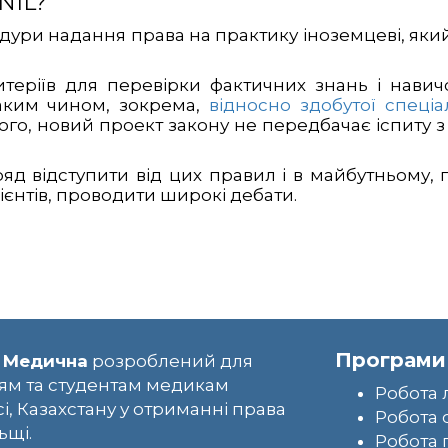
NIL?
ури надання права на практику іноземцеві, яки
теріїв для перевірки фактичних знань і навичо
таким чином, зокрема,
відносно здобутої спеціал
ого, новий проект закону не передбачає іспиту з
яд відступити від цих правил і в майбутньому,
ієнтів, проводити широкі дебати.
Програми
 Медична
розроблений для
ям та студентам медикам
Робота 
сі, Казахстану у отриманні права
Робота 
ьщі.
Робота 