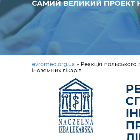
САМИЙ ВЕЛИКИЙ ПРОЕКТ Н
evromed.org.ua
»
Реакція польського 
іноземних лікарів
Р
С
І
П
ЛІ