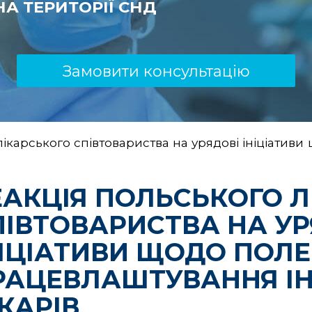
А ТЕРИТОРІЇ СНД
Замовити консультацію
лікарського співтовариства на урядові ініціат
ЕАКЦІЯ ПОЛЬСЬКОГО Л
ПІВТОВАРИСТВА НА УР
НІЦІАТИВИ ЩОДО ПОЛ
РАЦЕВЛАШТУВАННЯ І
КАРІВ