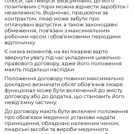
плюси, так і мінуси. Безсумнівно, до його
позитивних сторін можна віднести заробіток і
незалежність. Водночас, працюючи за
контрактом, лікар може забути про
оплачувані відпустки, а також законодавчі
обмеження, пов’язані з максимальним
робочим часом і обов’язковими періодами
відпочинку.
Є низка моментів, на які лікареві варто
звернути увагу під час укладення цивільно-
правового договору, адже його положення
мають подальші наслідки.
Положення договору повинні максимально
докладно визначати обсяг обов’язків лікаря:
функціонал може бути включений до змісту
договору або до додатка, що становить його
невід’ємну частину.
До договору мають бути включені положення
про обов’язок медичної установи надати
приміщення, обладнані належним чином,
лікарські засоби та вироби медичного