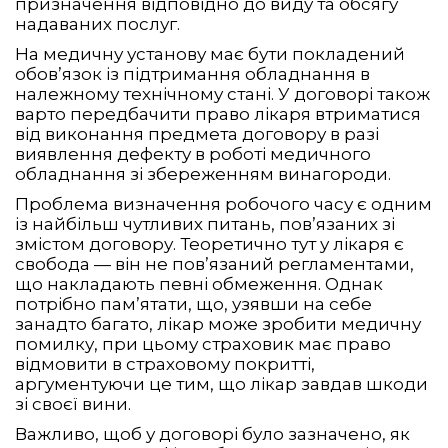
призначення відповідно до виду та обсягу
надаваних послуг.
На медичну установу має бути покладений
обов’язок із підтримання обладнання в
належному технічному стані. У договорі також
варто передбачити право лікаря втриматися
від виконання предмета договору в разі
виявлення дефекту в роботі медичного
обладнання зі збереженням винагороди.
Проблема визначення робочого часу є одним
із найбільш чутливих питань, пов’язаних зі
змістом договору. Теоретично тут у лікаря є
свобода — він не пов’язаний регламентами,
що накладають певні обмеження. Однак
потрібно пам’ятати, що, узявши на себе
занадто багато, лікар може зробити медичну
помилку, при цьому страховик має право
відмовити в страховому покритті,
аргументуючи це тим, що лікар завдав шкоди
зі своєї вини.
Важливо, щоб у договорі було зазначено, як