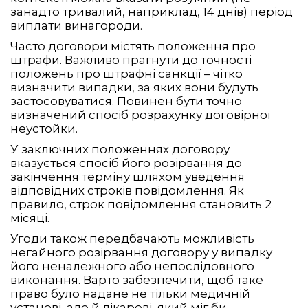
занадто тривалий, наприклад, 14 днів) період
виплати винагороди.
Часто договори містять положення про
штрафи. Важливо прагнути до точності
положень про штрафні санкції – чітко
визначити випадки, за яких вони будуть
застосовуватися. Повинен бути точно
визначений спосіб розрахунку договірної
неустойки.
У заключних положеннях договору
вказується спосіб його розірвання до
закінчення терміну шляхом уведення
відповідних строків повідомлення. Як
правило, строк повідомлення становить 2
місяці.
Угоди також передбачають можливість
негайного розірвання договору у випадку
його неналежного або непослідовного
виконання. Варто забезпечити, щоб таке
право було надане не тільки медичній
установі, але й лікареві, який міг би