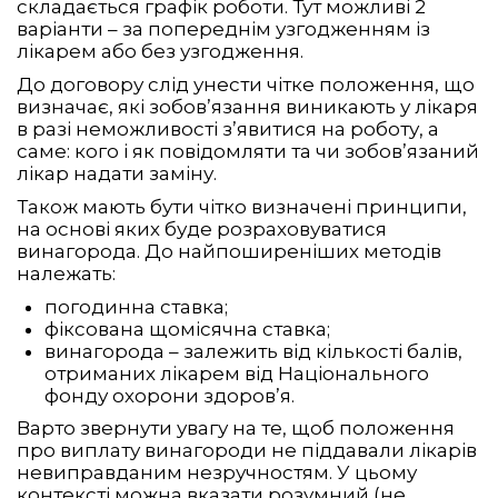
складається графік роботи. Тут можливі 2
варіанти – за попереднім узгодженням із
лікарем або без узгодження.
До договору слід унести чітке положення, що
визначає, які зобов’язання виникають у лікаря
в разі неможливості з’явитися на роботу, а
саме: кого і як повідомляти та чи зобов’язаний
лікар надати заміну.
Також мають бути чітко визначені принципи,
на основі яких буде розраховуватися
винагорода. До найпоширеніших методів
належать:
погодинна ставка;
фіксована щомісячна ставка;
винагорода – залежить від кількості балів,
отриманих лікарем від Національного
фонду охорони здоров’я.
Варто звернути увагу на те, щоб положення
про виплату винагороди не піддавали лікарів
невиправданим незручностям. У цьому
контексті можна вказати розумний (не