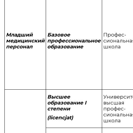
Младший
Базов
о
е
Профес-
медицинский
профессиональное
сиональна
персонал
образование
школа
Высшее
Университ
образование I
высшая
степени
профес-
сиональна
(licencjat)
школа