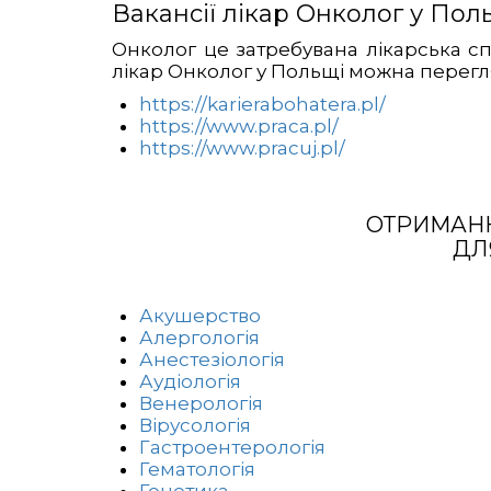
Вакансії лікар Онколог у Пол
Онколог це затребувана лікарська спе
лікар Онколог у Польщі можна перегл
https://karierabohatera.pl/
https://www.praca.pl/
https://www.pracuj.pl/
ОТРИМАНН
ДЛ
Акушерство
Алергологія
Анестезіологія
Аудіологія
Венерологія
Вірусологія
Гастроентерологія
Гематологія