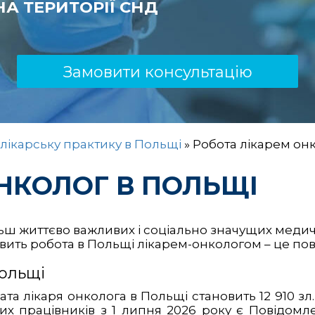
А ТЕРИТОРІЇ СНД
Замовити консультацію
лікарську практику в Польщі
»
Робота лікарем он
НКОЛОГ В ПОЛЬЩІ
ьш життєво важливих і соціально значущих медич
авить робота в Польщі лікарем-онкологом – це пов
Польщі
ата лікаря онколога в Польщі становить 12 910 з
их працівників з 1 липня 2026 року є Повідомл