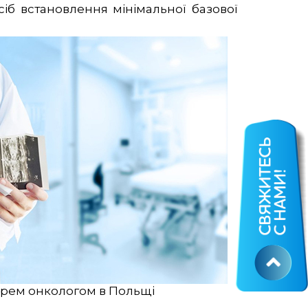
іб встановлення мінімальної базової
арем онкологом в Польщі