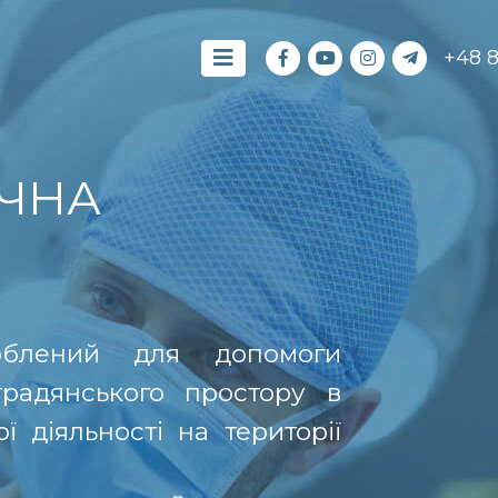
+48 
ЧНА
роблений для допомоги
традянського простору в
 діяльності на території