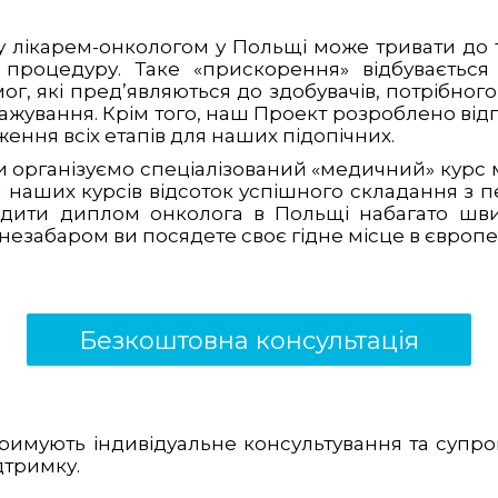
 лікарем-онкологом у Польщі може тривати до т
 процедуру. Таке «прискорення» відбувається
, які пред’являються до здобувачів, потрібного 
тажування. Крім того, наш Проект розроблено від
ення всіх етапів для наших підопічних.
 ми організуємо спеціалізований «медичний» кур
я наших курсів відсоток успішного складання з пе
дити диплом онколога в Польщі набагато швид
езабаром ви посядете своє гідне місце в європе
Безкоштовна консультація
римують індивідуальне консультування та супров
дтримку.