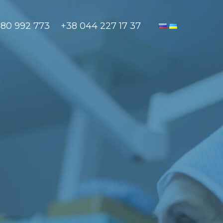
880 992 773
+38 044 227 17 37