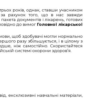
рьох років, однак, ставши учасником
 за рахунок того, що в нас завжди
пакета документів і лікарень, готових
повідно до вимог
Головної лікарської
с мови, щоб здобувачі могли нормально
ршого разу збільшується, і в цілому з
ше, ніж самостійно. Скористайтеся
йській системі охорони здоров’я.
ід, ексклюзивні навчальні матеріали,