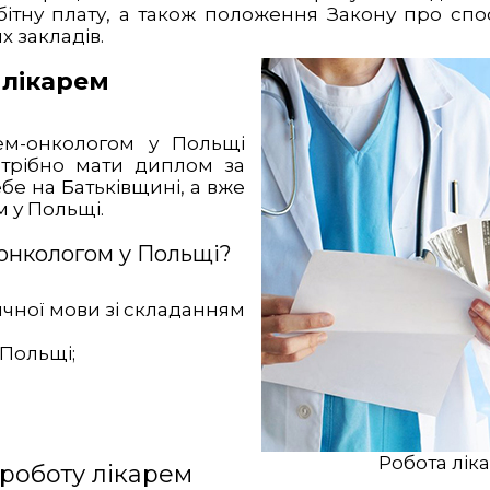
ітну плату, а також положення Закону про спос
х закладів.
 лікарем
ем-онкологом у Польщі
отрібно мати диплом за
бе на Батьківщині, а вже
 у Польщі.
онкологом у Польщі?
ичної мови зі складанням
 Польщі;
Робота лік
роботу лікарем