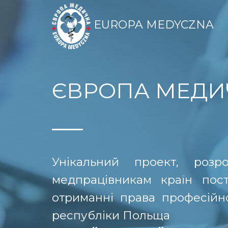
EUROPA MEDYCZNA
ЄВРОПА МЕДИ
Унікальний проект, роз
медпрацівникам країн пос
отриманні права професійної
республіки Польща