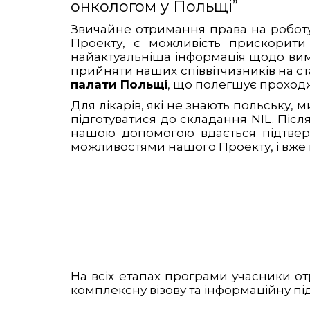
онкологом у Польщі”
Звичайне отримання права на роботу
Проекту, є можливість прискорити
найактуальніша інформація щодо вимог
прийняти наших співвітчизників на с
палати Польщі
, що полегшує проходж
Для лікарів, які не знають польську,
підготуватися до складання NIL. Післ
нашою допомогою вдається підтвер
можливостями нашого Проекту, і вже н
На всіх етапах програми учасники от
комплексну візову та інформаційну пі