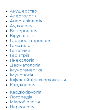
Акушерство
Алергологія
Анестезіологія
Аудіологія
Венерологія
Вірусологія
Гастроентерологія
Гематологія
Генетика
Геріатрія
Гінекологія
Дерматологія
Імуногенетика
Імунологія
Інфекційні захворювання
Кардіологія
Кардіохірургія
Логопедія
Мікробіологія
Наркологія