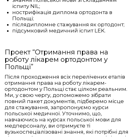
знання польської мови зі складанням
іспиту NIL;
нострифікація диплома ортодонта в
Польщі;
післядипломне стажування як ортодонт;
підсумковий медичний іспит LEK.
Проект “Отримання права на
роботу лікарем ортодонтом у
Польщі”
Після проходження всіх перелічених етапів
отримання права на роботу лікарем-
ортодонтом у Польщі стає цілком реальним.
Ми, у свою чергу, допоможемо зібрати
повний пакет документів, підберемо місце
для стажування, запропонуємо курси
польської медичної. Уточнимо, що,
навчаючись на курсах польської мови для
медперсоналу, ви отримуєте ті
вузькоспеціалізовані знання, які потрібні для