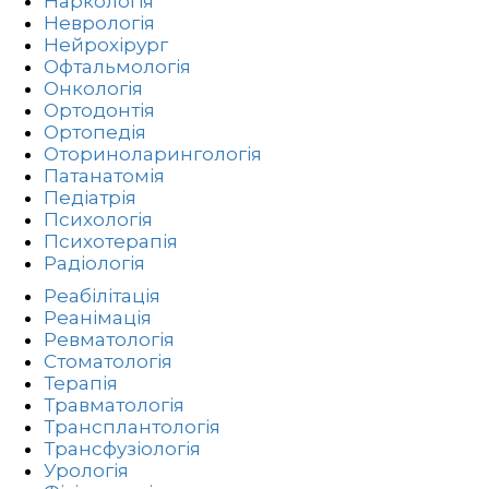
Наркологія
Неврологія
Нейрохірург
Офтальмологія
Онкологія
Ортодонтія
Ортопедія
Оториноларингологія
Патанатомія
Педіатрія
Психологія
Психотерапія
Радіологія
Реабілітація
Реанімація
Ревматологія
Стоматологія
Терапія
Травматологія
Трансплантологія
Трансфузіологія
Урологія