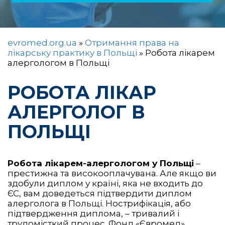
evromed.org.ua
»
Отримання права на
лікарську практику в Польщі
»
Робота лікарем
алергологом в Польщі
РОБОТА ЛІКАР
АЛЕРГОЛОГ В
ПОЛЬЩІ
Робота лікарем-алергологом у Польщі
–
престижна та високооплачувана. Але якщо ви
здобули диплом у країні, яка не входить до
ЄС, вам доведеться підтвердити диплом
алерголога в Польщі. Нострифікація, або
підтвердження диплома, – тривалий і
трудомісткий процес. Фонд «Євромед»