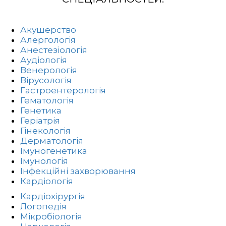
Акушерство
Алергологія
Анестезіологія
Аудіологія
Венерологія
Вірусологія
Гастроентерологія
Гематологія
Генетика
Геріатрія
Гінекологія
Дерматологія
Імуногенетика
Імунологія
Інфекційні захворювання
Кардіологія
Кардіохірургія
Логопедія
Мікробіологія